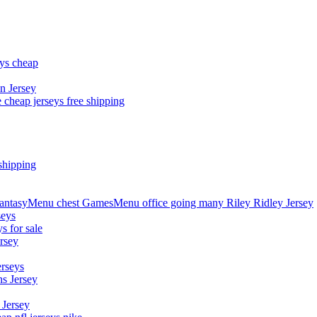
eys cheap
n Jersey
 cheap jerseys free shipping
shipping
asyMenu chest GamesMenu office going many Riley Ridley Jersey
seys
s for sale
rsey
erseys
s Jersey
 Jersey