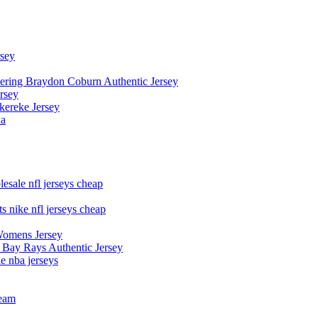
rsey
owering Braydon Coburn Authentic Jersey
rsey
kereke Jersey
na
esale nfl jerseys cheap
s nike nfl jerseys cheap
Womens Jersey
 Bay Rays Authentic Jersey
le nba jerseys
team