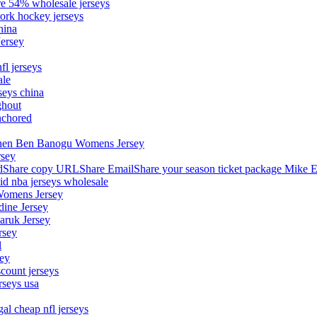
ore 54% wholesale jerseys
ork hockey jerseys
hina
Jersey
fl jerseys
ale
seys china
ghout
nchored
stephen Ben Banogu Womens Jersey
rsey
hare copy URLShare EmailShare your season ticket package Mike E
aid nba jerseys wholesale
Womens Jersey
dine Jersey
Maruk Jersey
rsey
l
sey
count jerseys
rseys usa
al cheap nfl jerseys