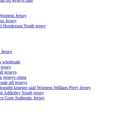
p nfl jerseys nike
 Womens Jersey
ns Jersey
el Henderson Youth jersey
 Jersey
ys wholesale
 jersey
l jerseys
p jerseys china
sale nfl jerseys
night krueger said Womens William Perry Jersey
ir Adderley Youth jersey
e Gore Authentic Jersey