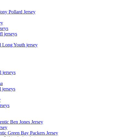
Tony Pollard Jersey
ey
rseys
fl jerseys
d Long Youth jersey
l jerseys
na
 jerseys
y
rseys
entic Ben Jones Jersey
rsey
ntic Green Bay Packers Jersey