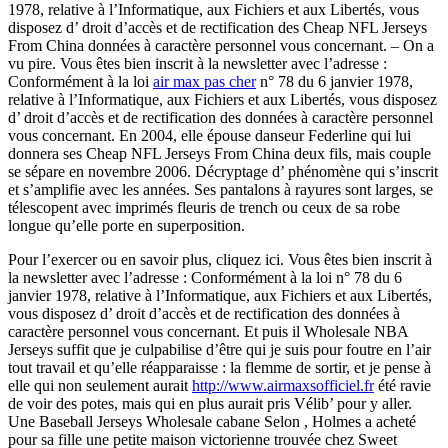
1978, relative à l’Informatique, aux Fichiers et aux Libertés, vous
disposez d’ droit d’accès et de rectification des Cheap NFL Jerseys
From China données à caractère personnel vous concernant. – On a
vu pire. Vous êtes bien inscrit à la newsletter avec l’adresse :
Conformément à la loi
air max pas cher
n° 78 du 6 janvier 1978,
relative à l’Informatique, aux Fichiers et aux Libertés, vous disposez
d’ droit d’accès et de rectification des données à caractère personnel
vous concernant. En 2004, elle épouse danseur Federline qui lui
donnera ses Cheap NFL Jerseys From China deux fils, mais couple
se sépare en novembre 2006. Décryptage d’ phénomène qui s’inscrit
et s’amplifie avec les années. Ses pantalons à rayures sont larges, se
télescopent avec imprimés fleuris de trench ou ceux de sa robe
longue qu’elle porte en superposition.
Pour l’exercer ou en savoir plus, cliquez ici. Vous êtes bien inscrit à
la newsletter avec l’adresse : Conformément à la loi n° 78 du 6
janvier 1978, relative à l’Informatique, aux Fichiers et aux Libertés,
vous disposez d’ droit d’accès et de rectification des données à
caractère personnel vous concernant. Et puis il Wholesale NBA
Jerseys suffit que je culpabilise d’être qui je suis pour foutre en l’air
tout travail et qu’elle réapparaisse : la flemme de sortir, et je pense à
elle qui non seulement aurait
http://www.airmaxsofficiel.fr
été ravie
de voir des potes, mais qui en plus aurait pris Vélib’ pour y aller.
Une Baseball Jerseys Wholesale cabane Selon , Holmes a acheté
pour sa fille une petite maison victorienne trouvée chez Sweet