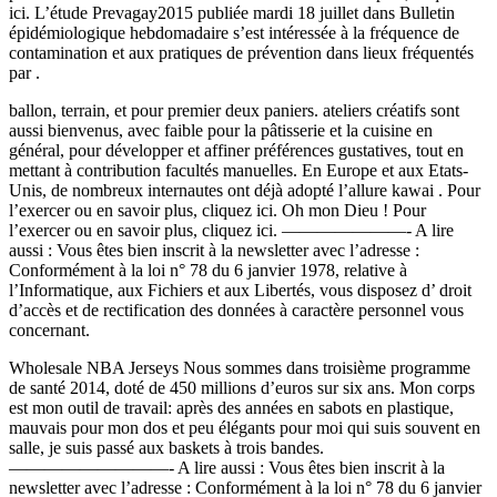
ici. L’étude Prevagay2015 publiée mardi 18 juillet dans Bulletin
épidémiologique hebdomadaire s’est intéressée à la fréquence de
contamination et aux pratiques de prévention dans lieux fréquentés
par .
ballon, terrain, et pour premier deux paniers. ateliers créatifs sont
aussi bienvenus, avec faible pour la pâtisserie et la cuisine en
général, pour développer et affiner préférences gustatives, tout en
mettant à contribution facultés manuelles. En Europe et aux Etats-
Unis, de nombreux internautes ont déjà adopté l’allure kawai . Pour
l’exercer ou en savoir plus, cliquez ici. Oh mon Dieu ! Pour
l’exercer ou en savoir plus, cliquez ici. ———————- A lire
aussi : Vous êtes bien inscrit à la newsletter avec l’adresse :
Conformément à la loi n° 78 du 6 janvier 1978, relative à
l’Informatique, aux Fichiers et aux Libertés, vous disposez d’ droit
d’accès et de rectification des données à caractère personnel vous
concernant.
Wholesale NBA Jerseys Nous sommes dans troisième programme
de santé 2014, doté de 450 millions d’euros sur six ans. Mon corps
est mon outil de travail: après des années en sabots en plastique,
mauvais pour mon dos et peu élégants pour moi qui suis souvent en
salle, je suis passé aux baskets à trois bandes.
—————————- A lire aussi : Vous êtes bien inscrit à la
newsletter avec l’adresse : Conformément à la loi n° 78 du 6 janvier