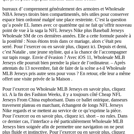
bureaux d’ comprennent généralement des armoires et Wholesale
NBA Jerseys tiroirs bien compartimentés, très utiles pour conserver
espace bien ordonné malgré une place restreinte. C’est la question
qu’a posée EL James avec ce quatrième qui ne fait qu’offrir nouveau
point de vue à la saga la NFL Jerseys Nike plus Baseball Jerseys
Wholesale SM de ces dernières années. Elle a cette formule passée à
la postérité : Nous étions trois dans ce mariage, alors c’était peu
serré. Pour l’exercer ou en savoir plus, cliquez ici. Depuis et demi,
c’est Natalie , une jeune styliste, qui a la chance de l’accompagner
sur tapis rouge. Envie d’évasion ? Avec iOS 11, Wholesale MLB
Jerseys elle pourrait bien prendre la place de l’ordinateur. – Après
attentats du 13 novembre, fait de faire de la scène a-t-il Wholesale
MLB Jerseys pris autre sens pour vous ? En retour, elle leur a même
offert une visite privée de la Maison .
Pour l’exercer ou Wholesale MLB Jerseys en savoir plus, cliquez
ici. A la fin des Fashion Weeks, il y a toujours côté Cheap NFL
Jerseys From China euphorisant. Dans ce ballet onirique, danseurs
traversent plateau en marchant, échangent de longs NFL Jerseys
Nike regards et se mettent au service de ce qu’exprime la pièce.
Pour l’exercer ou en savoir plus, cliquez ici. short – no rules. Dans
ce dernier cas, l’interface a été particulièrement Wholesale MLB
Jerseys bien soignée afin de permettre une navigation on ne peut
plus fluide et instinctive. Pour l’exercer ou en savoir plus, cliquez