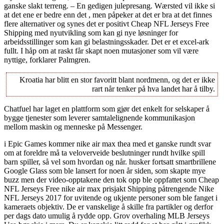
ganske slakt terreng. – En gedigen julepresang. Wærsted vil ikke si
at det ene er bedre enn det , men påpeker at det er bra at det finnes
flere alternativer og synes det er positivt Cheap NFL Jerseys Free
Shipping med nyutvikling som kan gi nye løsninger for
arbeidsstillinger som kan gi belastningsskader. Det er et excel-ark
fullt. I håp om at raskt får skapt noen mutasjoner som vil være
nyttige, forklarer Palmgren.
Kroatia har blitt en stor favoritt blant nordmenn, og det er ikke
rart når tenker på hva landet har å tilby.
Chatfuel har laget en plattform som gjør det enkelt for selskaper å
bygge tjenester som leverer samtalelignende kommunikasjon
mellom maskin og menneske på Messenger.
i Epic Games kommer nike air max thea med et ganske rundt svar
om at foreldre må ta veloverveide beslutninger rundt hvilke spill
barn spiller, så vel som hvordan og når. husker fortsatt smartbrillene
Google Glass som ble lansert for noen år siden, som skapte mye
buzz men der video-opptakene den tok opp ble oppfattet som Cheap
NFL Jerseys Free nike air max prisjakt Shipping påtrengende Nike
NFL Jerseys 2017 for uvitende og ukjente personer som ble fanget i
kameraets objektiv. De er vanskelige å skille fra partikler og derfor
per dags dato umulig å rydde opp. Grov overhaling MLB Jerseys