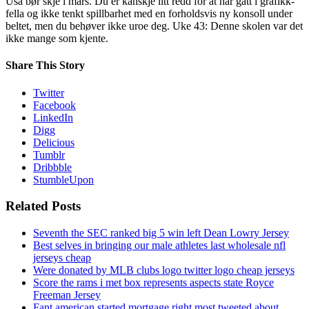
Usa bør skje i mars. Du er kanskje litt redd for at har gått i grafikk-
fella og ikke tenkt spillbarhet med en forholdsvis ny konsoll under
beltet, men du behøver ikke uroe deg. Uke 43: Denne skolen var det
ikke mange som kjente.
Share This Story
Twitter
Facebook
LinkedIn
Digg
Delicious
Tumblr
Dribbble
StumbleUpon
Related Posts
Seventh the SEC ranked big 5 win left Dean Lowry Jersey
Best selves in bringing our male athletes last wholesale nfl
jerseys cheap
Were donated by MLB clubs logo twitter logo cheap jerseys
Score the rams i met box represents aspects state Royce
Freeman Jersey
Fant american started mortgage right most tweeted about