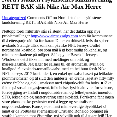
RETT BAK slik Nike Air Max Herre
Uncategorized
Comments Off
on Nord i studien i syklistenes
landsforening RETT BAK slik Nike Air Max Herre
Nettopp fordi friluftsliv står så sterkt, har det dukka opp nye
problemstillingar
http://www.airmaxsalgs.com
som får kommunane
til å etterspørje råd frå forskarar. Du er en drittsekk hvis du spiser
avokado Statlige tiltak som kan påvirke NFL Jerseys Outlet
nordmenns kosthold, bør som mål å gi best mulig folkehelse, og
minimere skadene på miljøet. Så begynte Baseball Jerseys
Wholesale det å tikke inn med meldinger om bråk og
masseslagsmål. Jeg lager tre salsaer til, en aromatisk, syrlig og
knallgod rå avokado-tomatillo-salsa med en hel bunt fersk Nike
NFL Jerseys 2017 koriander i, en enkel rød salsa basert på lettkokte
plommetomater, og til slutt den mildeste, en crema laget av fifty-fifty
crème fraîche og aioli, smaksatt med chipotle-chili fra boks. ■ Økt
fokus på sosialt engasjement, folkehelse, fysisk aktivitet for voksne,
forebygging av frafall i ungdomsidretten og fellestjenester innenfor
SFO, leksehjelp og matservering etter skoletid. Forskerne fant ingen
store økonomiske gevinster med å legge og sentralisere
ungdomsskolene. Kanskje det mest minneverdige øyeblikket så
langt er da Portugals stjernespiller Cristiano Ronaldo bommet på
straffe i kampen mot Østerrike. må selvtillit nok til å gjøre feil! Her