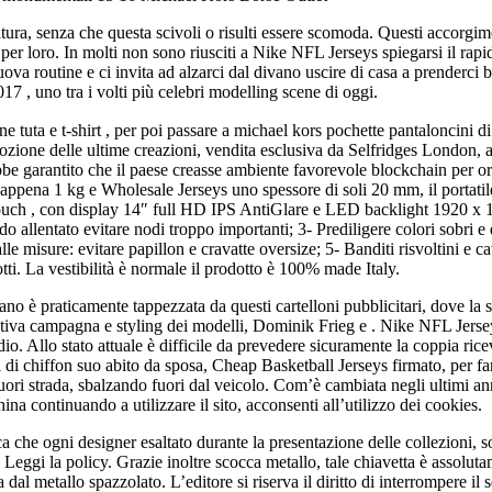
atura, senza che questa scivoli o risulti essere scomoda. Questi accorgi
er loro. In molti non sono riusciti a Nike NFL Jerseys spiegarsi il rapi
nuova routine e ci invita ad alzarci dal divano uscire di casa a prenderci 
7 , uno tra i volti più celebri modelling scene di oggi.
 tuta e t-shirt , per poi passare a michael kors pochette pantaloncini di 
mozione delle ultime creazioni, vendita esclusiva da Selfridges London, a
 garantito che il paese creasse ambiente favorevole blockchain per org
ppena 1 kg e Wholesale Jerseys uno spessore di soli 20 mm, il portatile
ch , con display 14″ full HD IPS AntiGlare e LED backlight 1920 x 10
 allentato evitare nodi troppo importanti; 3- Prediligere colori sobri e d
e misure: evitare papillon e cravatte oversize; 5- Banditi risvoltini e c
tti. La vestibilità è normale il prodotto è 100% made Italy.
. Milano è praticamente tappezzata da questi cartelloni pubblicitari, dove
eativa campagna e styling dei modelli, Dominik Frieg e . Nike NFL Jerse
o. Allo stato attuale è difficile da prevedere sicuramente la coppia rice
ri di chiffon suo abito da sposa, Cheap Basketball Jerseys firmato, per fa
fuori strada, sbalzando fuori dal veicolo. Com’è cambiata negli ultimi 
 continuando a utilizzare il sito, acconsenti all’utilizzo dei cookies.
ica che ogni designer esaltato durante la presentazione delle collezioni
 Leggi la policy. Grazie inoltre scocca metallo, tale chiavetta è assoluta
dal metallo spazzolato. L’editore si riserva il diritto di interrompere il 