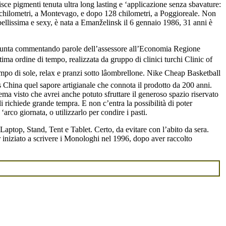
isce pigmenti tenuta ultra long lasting e ‘applicazione senza sbavature:
94 chilometri, a Montevago, e dopo 128 chilometri, a Poggioreale. Non
ellissima e sexy, è nata a Emanželinsk il 6 gennaio 1986, 31 anni è
 Giunta commentando parole dell’assessore all’Economia Regione
tima ordine di tempo, realizzata da gruppo di clinici turchi Clinic of
mpo di sole, relax e pranzi sotto lâombrellone. Nike Cheap Basketball
 China quel sapore artigianale che connota il prodotto da 200 anni.
ma visto che avrei anche potuto sfruttare il generoso spazio riservato
li richiede grande tempra. E non c’entra la possibilità di poter
arco giornata, o utilizzarlo per condire i pasti.
Laptop, Stand, Tent e Tablet. Certo, da evitare con l’abito da sera.
r iniziato a scrivere i Monologhi nel 1996, dopo aver raccolto