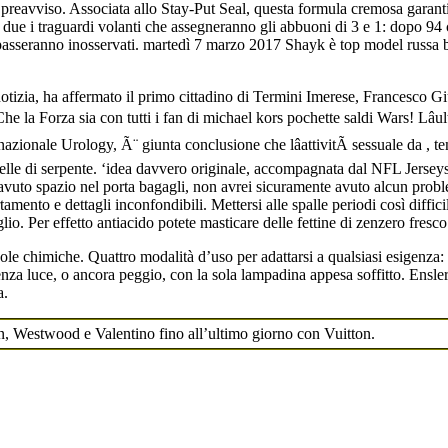
za preavviso. Associata allo Stay-Put Seal, questa formula cremosa garant
no due i traguardi volanti che assegneranno gli abbuoni di 3 e 1: dopo 
n passeranno inosservati. martedì 7 marzo 2017 Shayk è top model russa b
notizia, ha affermato il primo cittadino di Termini Imerese, Francesco
 la Forza sia con tutti i fan di michael kors pochette saldi Wars! Lâul
azionale Urology, Ã¨ giunta conclusione che lâattivitÃ sessuale da , te
lle di serpente. ‘idea davvero originale, accompagnata dal NFL Jerseys
 avuto spazio nel porta bagagli, non avrei sicuramente avuto alcun proble
mento e dettagli inconfondibili. Mettersi alle spalle periodi così diffici
. Per effetto antiacido potete masticare delle fettine di zenzero fresco ‘
le chimiche. Quattro modalità d’uso per adattarsi a qualsiasi esigenza: 
senza luce, o ancora peggio, con la sola lampadina appesa soffitto. Ensle
a.
n, Westwood e Valentino fino all’ultimo giorno con Vuitton.