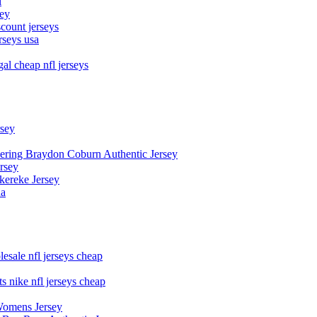
l
sey
count jerseys
rseys usa
al cheap nfl jerseys
rsey
owering Braydon Coburn Authentic Jersey
rsey
kereke Jersey
na
esale nfl jerseys cheap
s nike nfl jerseys cheap
Womens Jersey