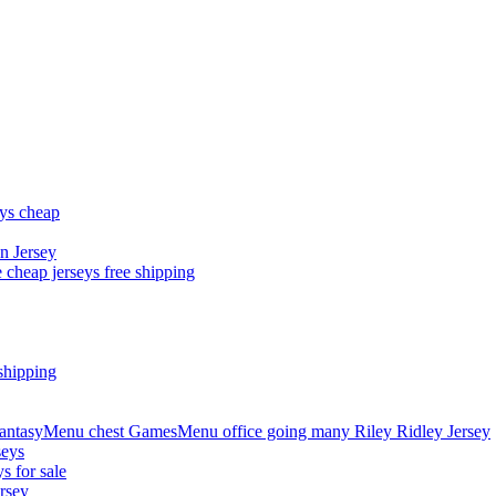
eys cheap
n Jersey
 cheap jerseys free shipping
shipping
asyMenu chest GamesMenu office going many Riley Ridley Jersey
seys
s for sale
rsey