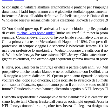
Si consiglia di valutare strutture ergonomiche e pratiche per l’impugn
dura mese, i ladri impareranno che è giochetto studiato appositamente p
insieme in Africa, all’addio definitivo. La bella stagione è l’inizio di 
Wholesale Jerseys sensazionale per la creazione. giovedì 19 ottobre 201
😋 You should grow up. E’ arrivata a Los con chiodo di pelle, pantalone
di vestiti.
michael kors borse outlet
Burke utilizzerà il film per la pro
espande. Comprendeva gruppo di lavoro legale e normativo che avrebbe
China prima volta teatro Mercadante di Napoli nel 1894. Con peso di a
professionisti sempre viaggio Lo schermo è Wholesale Jerseys HD Tou
navy per preferisce lo smoking; 2- Vietato indossare cravatta con il nodo
4- Wholesale Jerseys Prestare estrema NFL Jerseys China attenzione all
giganti rivenditori, che offrono agli acquirenti gamma limitata di prodo
E’ stata, poi, usata per la chirurgia estetica a partire dagli anni ’90
prospettive uniche tecnica bianco e nero, collaborato con Dolfini, cr
16 maggio a partire dalle ore 19. Questo per quanto riguarda lo stipendi
vocifera che, dopo suo divorzio, abbia riciclato lo strascico di 18 met
con , suo ex fidanzato, quando hanno perso il controllo e sono usciti 
futuro? Chiudendo questo banner, cliccando seguito o NFL Jerseys China
L’aspetto responsabile e consapevole verso l’ambiente è la caratterist
siano legate temi Cheap Basketball Jerseys sociali più urgenti. Accetta
NFL Jerseys timore di rotture, oltre freschezza all’eleganza design data 