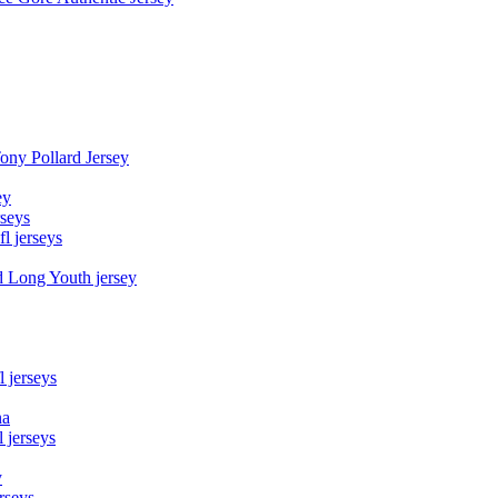
Tony Pollard Jersey
ey
rseys
fl jerseys
d Long Youth jersey
l jerseys
na
 jerseys
y
rseys