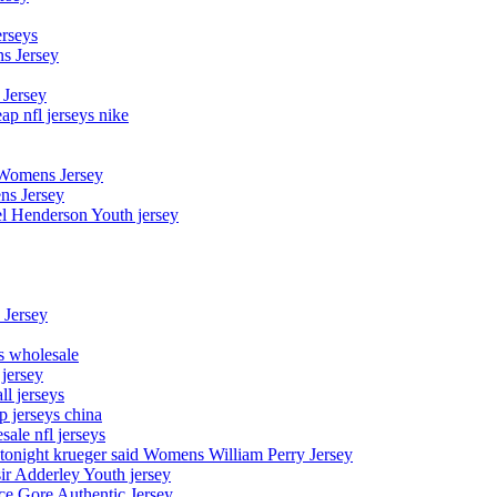
erseys
s Jersey
 Jersey
p nfl jerseys nike
 Womens Jersey
ns Jersey
el Henderson Youth jersey
 Jersey
ys wholesale
 jersey
l jerseys
p jerseys china
sale nfl jerseys
night krueger said Womens William Perry Jersey
ir Adderley Youth jersey
e Gore Authentic Jersey