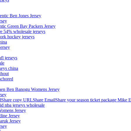
entic Ben Jones Jersey
rsey
ntic Green Bay Packers Jersey
ore 54% wholesale jerseys
ork hockey jerseys
hina
Jersey
fl jerseys
ale
seys china
ghout
nchored
stephen Ben Banogu Womens Jersey
rsey
hare copy URLShare EmailShare your season ticket package Mike E
aid nba jerseys wholesale
Womens Jersey
dine Jersey
Maruk Jersey
rsey