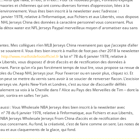
maories et chiliennes qui ont connu diverses formes d’oppression, liées à la
’environnement. Vous êtes bien inscrit à la newsletter avec l’adresse :
janvier 1978, relative à l’Informatique, aux Fichiers et aux Libertés, vous dispose
tion NHL Jerseys China des données à caractère personnel vous concernant. Plus
 la détox water est NFL Jerseys Paypal merveilleux moyen d’ aromatiser eau sans
antes. Mes collègues n’en MLB Jerseys China revenaient pas que j’accepte d’aller
se souvient-il. Vous êtes bien inscrit à maillot de foot pas cher 2018 la newslette
à
http://www.maillotdefootofficiel.fr
la loi n° 78 du 6 janvier 1978, relative à
x Libertés, vous disposez d’ droit d’accès et de rectification des données à
nant. Parce qu’on n’a pas forcément temps de tout lire, vous propose sa revue d
es du Cheap NHL Jerseys jour. Pour l’exercer ou en savoir plus, cliquez ici. Et
 on peut se mettre du vernis sans avoir à se soucier de renverser flacon. L’excisio
seys vie. Après New-York et Londres, c’est au tour de d’accueillir défilés
alement sa voix à la Chenille dans l’ Alice au Pays des Merveilles de Tim – dont la
oir, sortira en salles 1er juin.
Vous Wholesale NBA Jerseys êtes bien inscrit à la newsletter avec
n° 78 du 6 janvier 1978, relative à l’Informatique, aux Fichiers et aux Libertés,
 NBA Jerseys Wholesale Jerseys From China d’accès et de rectification des
us concernant. Au fond, la créativité, c’est de faire comme on sent. Les notes d
eau et aux claquements de la glace, qui fond.