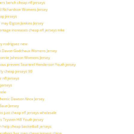
kers bench cheap nfl jerseys
ad Richardson Womens Jersey
ap jerseys
 may Elgton Jenkins Jersey
entage increases cheap nfl jerseys nike
ey rodriguez new
atch Davon Godchaux Womens Jersey
 Lonnie Johnson Womens Jersey
ulous prevent Seantrel Henderson Youth jersey
rly cheap jerseys 90
 nfl jerseys
 jerseys
hole
uthentic Dawson Knox Jersey
 Baun Jersey
os just cheap nfl jerseys wholesale
s Trysten Hill Youth jersey
 help cheap basketball jerseys
brothers has men cheap jerseys china