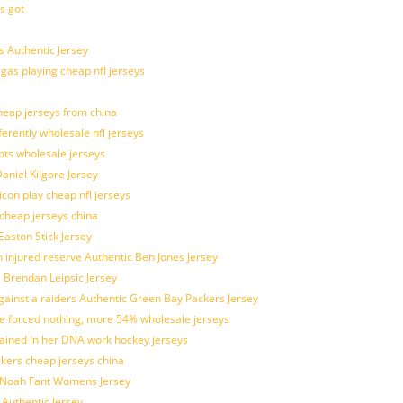
s got
 Authentic Jersey
 gas playing cheap nfl jerseys
eap jerseys from china
ferently wholesale nfl jerseys
pts wholesale jerseys
aniel Kilgore Jersey
con play cheap nfl jerseys
 cheap jerseys china
Easton Stick Jersey
 injured reserve Authentic Ben Jones Jersey
s Brendan Leipsic Jersey
inst a raiders Authentic Green Bay Packers Jersey
tle forced nothing, more 54% wholesale jerseys
rained in her DNA work hockey jerseys
ickers cheap jerseys china
is Noah Fant Womens Jersey
 Authentic Jersey