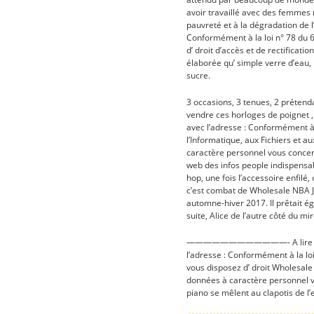
avoir travaillé avec des femmes 
pauvreté et à la dégradation de l
Conformément à la loi n° 78 du 6 
d’ droit d’accès et de rectifica
élaborée qu’ simple verre d’eau,
sucre.
3 occasions, 3 tenues, 2 prétend
vendre ces horloges de poignet , 
avec l’adresse : Conformément 
l’Informatique, aux Fichiers et au
caractère personnel vous concer
web des infos people indispensabl
hop, une fois l’accessoire enfilé,
c’est combat de Wholesale NBA Jer
automne-hiver 2017. Il prêtait ég
suite, Alice de l’autre côté du mir
————————————- A lire aussi : 
l’adresse : Conformément à la loi 
vous disposez d’ droit Wholesale
données à caractère personnel vo
piano se mêlent au clapotis de l’