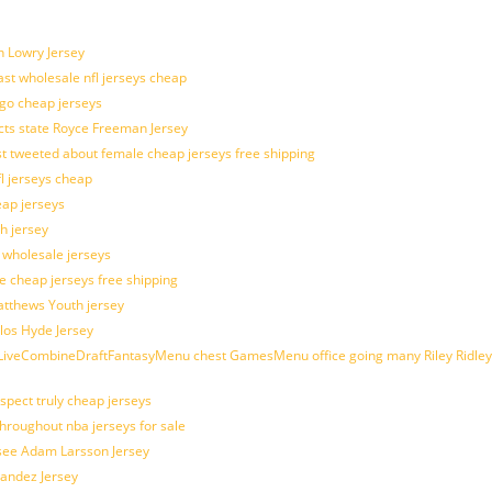
n Lowry Jersey
last wholesale nfl jerseys cheap
ogo cheap jerseys
cts state Royce Freeman Jersey
t tweeted about female cheap jerseys free shipping
fl jerseys cheap
eap jerseys
h jersey
d wholesale jerseys
e cheap jerseys free shipping
Matthews Youth jersey
los Hyde Jersey
veCombineDraftFantasyMenu chest GamesMenu office going many Riley Ridley
spect truly cheap jerseys
throughout nba jerseys for sale
 see Adam Larsson Jersey
nandez Jersey