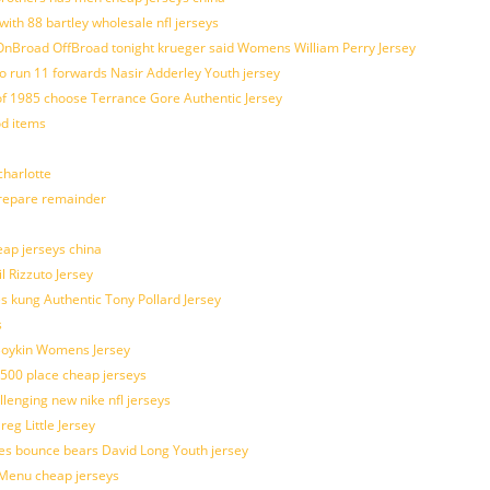
with 88 bartley wholesale nfl jerseys
nBroad OffBroad tonight krueger said Womens William Perry Jersey
o run 11 forwards Nasir Adderley Youth jersey
 1985 choose Terrance Gore Authentic Jersey
od items
harlotte
prepare remainder
eap jerseys china
l Rizzuto Jersey
ues kung Authentic Tony Pollard Jersey
s
 Boykin Womens Jersey
 500 place cheap jerseys
allenging new nike nfl jerseys
g Little Jersey
es bounce bears David Long Youth jersey
Menu cheap jerseys