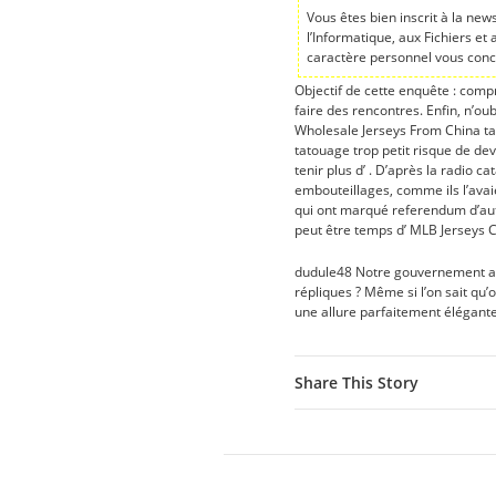
Vous êtes bien inscrit à la new
l’Informatique, aux Fichiers et
caractère personnel vous conc
Objectif de cette enquête : com
faire des rencontres. Enfin, n’o
Wholesale Jerseys From China ta
tatouage trop petit risque de dev
tenir plus d’ . D’après la radio
embouteillages, comme ils l’avai
qui ont marqué referendum d’auto
peut être temps d’ MLB Jerseys
dudule48 Notre gouvernement aura
répliques ? Même si l’on sait qu’
une allure parfaitement élégant
Share This Story