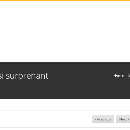
ussi surprenant
Home
›
S
‹ Previous
Next ›