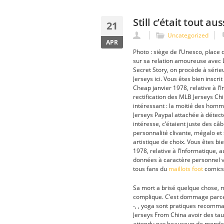
Still c’était tout a
21
Uncategorized
APR
Photo : siège de l’Unesco, place d
sur sa relation amoureuse avec D
Secret Story, on procède à série
Jerseys ici. Vous êtes bien inscr
Cheap janvier 1978, relative à l’I
rectification des MLB Jerseys C
intéressant : la moitié des homm
Jerseys Paypal attachée à détec
intéresse, c’étaient juste des câ
personnalité clivante, mégalo et
artistique de choix. Vous êtes bie
1978, relative à l’Informatique, a
données à caractère personnel vo
tous fans du
maillots foot
comics
Sa mort a brisé quelque chose, m
complique. C’est dommage parce 
-, , yoga sont pratiques recomm
Jerseys From China avoir des taux 
attendu par beaucoup de monde… A