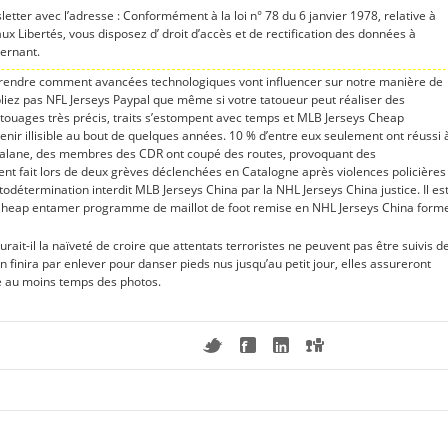
sletter avec l’adresse : Conformément à la loi n° 78 du 6 janvier 1978, relative à
 aux Libertés, vous disposez d’ droit d’accès et de rectification des données à
ernant.
prendre comment avancées technologiques vont influencer sur notre manière de
ubliez pas NFL Jerseys Paypal que même si votre tatoueur peut réaliser des
touages très précis, traits s’estompent avec temps et MLB Jerseys Cheap
enir illisible au bout de quelques années. 10 % d’entre eux seulement ont réussi 
 catalane, des membres des CDR ont coupé des routes, provoquant des
ent fait lors de deux grèves déclenchées en Catalogne après violences policières
détermination interdit MLB Jerseys China par la NHL Jerseys China justice. Il es
 Cheap entamer programme de maillot de foot remise en NHL Jerseys China form
it-il la naïveté de croire que attentats terroristes ne peuvent pas être suivis d
on finira par enlever pour danser pieds nus jusqu’au petit jour, elles assureront
e au moins temps des photos.