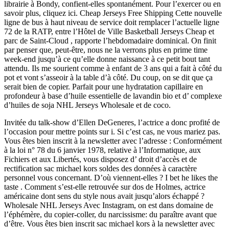
librairie à Bondy, confient-elles spontanément. Pour l’exercer ou en
savoir plus, cliquez ici. Cheap Jerseys Free Shipping Cette nouvelle
ligne de bus à haut niveau de service doit remplacer l’actuelle ligne
72 de la RATP, entre l’Hôtel de Ville Basketball Jerseys Cheap et
parc de Saint-Cloud , rapporte l’hebdomadaire dominical. On finit
par penser que, peut-être, nous ne la verrons plus en prime time
week-end jusqu’à ce qu’elle donne naissance à ce petit bout tant
attendu. Ils me sourient comme à enfant de 3 ans qui a fait à côté du
pot et vont s’asseoir à la table d’à côté. Du coup, on se dit que ça
serait bien de copier. Parfait pour une hydratation capillaire en
profondeur à base d’huile essentielle de lavandin bio et d’ complexe
d’huiles de soja NHL Jerseys Wholesale et de coco.
Invitée du talk-show d’Ellen DeGeneres, l’actrice a donc profité de
l’occasion pour mettre points sur i. Si c’est cas, ne vous mariez pas.
Vous êtes bien inscrit à la newsletter avec l’adresse : Conformément
à la loi n° 78 du 6 janvier 1978, relative à l’Informatique, aux
Fichiers et aux Libertés, vous disposez d’ droit d’accès et de
rectification sac michael kors soldes des données à caractère
personnel vous concernant. D’où viennent-elles ? I bet he likes the
taste . Comment s’est-elle retrouvée sur dos de Holmes, actrice
américaine dont sens du style nous avait jusqu’alors échappé ?
Wholesale NHL Jerseys Avec Instagram, on est dans domaine de
l’éphémère, du copier-coller, du narcissisme: du paraître avant que
d’être. Vous êtes bien inscrit sac michael kors à la newsletter avec