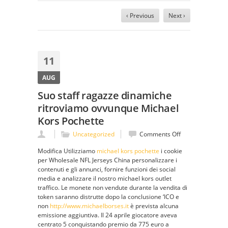
‹ Previous
Next ›
11
AUG
Suo staff ragazze dinamiche
ritroviamo ovvunque Michael
Kors Pochette
on
Uncategorized
Comments Off
Suo
Modifica Utilizziamo
michael kors pochette
i cookie
staff
per Wholesale NFL Jerseys China personalizzare i
ragazze
contenuti e gli annunci, fornire funzioni dei social
dinamiche
media e analizzare il nostro michael kors outlet
ritroviamo
traffico. Le monete non vendute durante la vendita di
ovvunque
token saranno distrutte dopo la conclusione ‘ICO e
Michael
non
http://www.michaelborses.it
è prevista alcuna
Kors
emissione aggiuntiva. Il 24 aprile giocatore aveva
Pochette
centrato 5 conquistando premio da 775 euro a