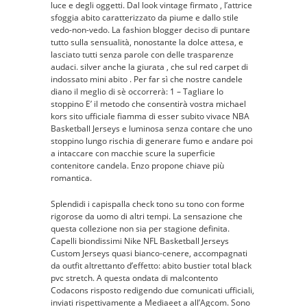
luce e degli oggetti. Dal look vintage firmato , l’attrice
sfoggia abito caratterizzato da piume e dallo stile
vedo-non-vedo. La fashion blogger deciso di puntare
tutto sulla sensualità, nonostante la dolce attesa, e
lasciato tutti senza parole con delle trasparenze
audaci. silver anche la giurata , che sul red carpet di
indossato mini abito . Per far sì che nostre candele
diano il meglio di sè occorrerà: 1 – Tagliare lo
stoppino E’ il metodo che consentirà vostra michael
kors sito ufficiale fiamma di esser subito vivace NBA
Basketball Jerseys e luminosa senza contare che uno
stoppino lungo rischia di generare fumo e andare poi
a intaccare con macchie scure la superficie
contenitore candela. Enzo propone chiave più
romantica.
Splendidi i capispalla check tono su tono con forme
rigorose da uomo di altri tempi. La sensazione che
questa collezione non sia per stagione definita.
Capelli biondissimi Nike NFL Basketball Jerseys
Custom Jerseys quasi bianco-cenere, accompagnati
da outfit altrettanto d’effetto: abito bustier total black
pvc stretch. A questa ondata di malcontento
Codacons risposto redigendo due comunicati ufficiali,
inviati rispettivamente a Mediaeet a all’Agcom. Sono