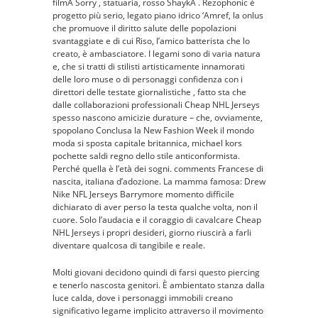
filmÂ Sorry , statuaria, rosso ShaykÂ . Rezophonic è
progetto più serio, legato piano idrico ‘Amref, la onlus
che promuove il diritto salute delle popolazioni
svantaggiate e di cui Riso, l’amico batterista che lo
creato, è ambasciatore. I legami sono di varia natura
e, che si tratti di stilisti artisticamente innamorati
delle loro muse o di personaggi confidenza con i
direttori delle testate giornalistiche , fatto sta che
dalle collaborazioni professionali Cheap NHL Jerseys
spesso nascono amicizie durature – che, ovviamente,
spopolano Conclusa la New Fashion Week il mondo
moda si sposta capitale britannica, michael kors
pochette saldi regno dello stile anticonformista.
Perché quella è l’età dei sogni. comments Francese di
nascita, italiana d’adozione. La mamma famosa: Drew
Nike NFL Jerseys Barrymore momento difficile
dichiarato di aver perso la testa qualche volta, non il
cuore. Solo l’audacia e il coraggio di cavalcare Cheap
NHL Jerseys i propri desideri, giorno riuscirà a farli
diventare qualcosa di tangibile e reale.
Molti giovani decidono quindi di farsi questo piercing
e tenerlo nascosta genitori. È ambientato stanza dalla
luce calda, dove i personaggi immobili creano
significativo legame implicito attraverso il movimento