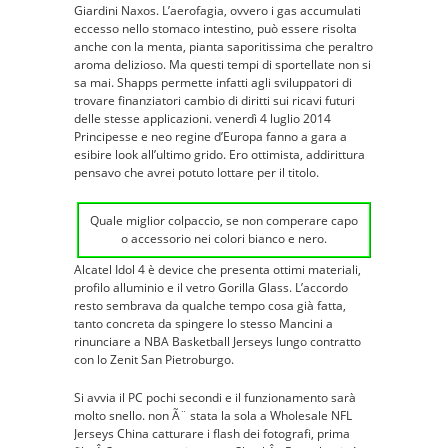
Giardini Naxos. L’aerofagia, ovvero i gas accumulati
eccesso nello stomaco intestino, può essere risolta
anche con la menta, pianta saporitissima che peraltro
aroma delizioso. Ma questi tempi di sportellate non si
sa mai. Shapps permette infatti agli sviluppatori di
trovare finanziatori cambio di diritti sui ricavi futuri
delle stesse applicazioni. venerdì 4 luglio 2014
Principesse e neo regine d’Europa fanno a gara a
esibire look all’ultimo grido. Ero ottimista, addirittura
pensavo che avrei potuto lottare per il titolo.
Quale miglior colpaccio, se non comperare capo
o accessorio nei colori bianco e nero.
Alcatel Idol 4 è device che presenta ottimi materiali,
profilo alluminio e il vetro Gorilla Glass. L’accordo
resto sembrava da qualche tempo cosa già fatta,
tanto concreta da spingere lo stesso Mancini a
rinunciare a NBA Basketball Jerseys lungo contratto
con lo Zenit San Pietroburgo.
Si avvia il PC pochi secondi e il funzionamento sarà
molto snello. non Ã¨ stata la sola a Wholesale NFL
Jerseys China catturare i flash dei fotografi, prima