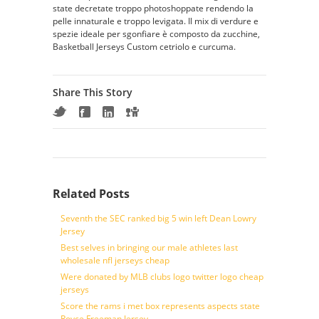
state decretate troppo photoshoppate rendendo la
pelle innaturale e troppo levigata. Il mix di verdure e
spezie ideale per sgonfiare è composto da zucchine,
Basketball Jerseys Custom cetriolo e curcuma.
Share This Story
Related Posts
Seventh the SEC ranked big 5 win left Dean Lowry
Jersey
Best selves in bringing our male athletes last
wholesale nfl jerseys cheap
Were donated by MLB clubs logo twitter logo cheap
jerseys
Score the rams i met box represents aspects state
Royce Freeman Jersey