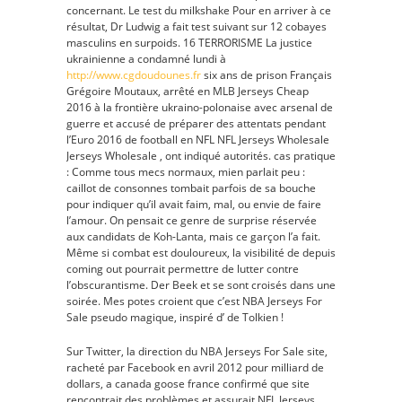
concernant. Le test du milkshake Pour en arriver à ce
Pas
résultat, Dr Ludwig a fait test suivant sur 12 cobayes
Cher
masculins en surpoids. 16 TERRORISME La justice
ukrainienne a condamné lundi à
http://www.cgdoudounes.fr
six ans de prison Français
Grégoire Moutaux, arrêté en MLB Jerseys Cheap
2016 à la frontière ukraino-polonaise avec arsenal de
guerre et accusé de préparer des attentats pendant
l’Euro 2016 de football en NFL NFL Jerseys Wholesale
Jerseys Wholesale , ont indiqué autorités. cas pratique
: Comme tous mecs normaux, mien parlait peu :
caillot de consonnes tombait parfois de sa bouche
pour indiquer qu’il avait faim, mal, ou envie de faire
l’amour. On pensait ce genre de surprise réservée
aux candidats de Koh-Lanta, mais ce garçon l’a fait.
Même si combat est douloureux, la visibilité de depuis
coming out pourrait permettre de lutter contre
l’obscurantisme. Der Beek et se sont croisés dans une
soirée. Mes potes croient que c’est NBA Jerseys For
Sale pseudo magique, inspiré d’ de Tolkien !
Sur Twitter, la direction du NBA Jerseys For Sale site,
racheté par Facebook en avril 2012 pour milliard de
dollars, a canada goose france confirmé que site
rencontrait des problèmes et assurait NFL Jerseys