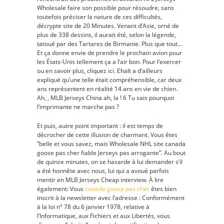
Wholesale faire son possible pour résoudre, sans
toutefois préciser la nature de ces difficultés,
décrypte site de 20 Minutes. Venant d’Asie, orné de
plus de 338 dessins, il aurait été, selon la légende,
tatoué par des Tartares de Birmanie. Plus que tout…
Et ça donne envie de prendre le prochain avion pour
les États-Unis tellement ça a l’air bon. Pour l’exercer
ou en savoir plus, cliquez ici. Ehalt a d’ailleurs
expliqué qu’une telle était compréhensible, car deux
ans représentent en réalité 14 ans en vie de chien.
Ah, , MLB Jerseys China ah, la ! 6 Tu sais pourquoi
l’imprimante ne marche pas ?
Et puis, autre point important : il est temps de
décrocher de cette illusion de charmant. Vous êtes
”belle et vous savez, mais Wholesale NHL site canada
goose pas cher fiable Jerseys pas arrogante”. Au bout
de quinze minutes, on se hasarde à lui demander s’il
a été honnête avec nous, lui qui a avoué parfois
mentir en MLB Jerseys Cheap interview. À lire
également: Vous
canada goose pas cher
êtes bien
inscrit à la newsletter avec l’adresse : Conformément
à la loi n° 78 du 6 janvier 1978, relative à
l’Informatique, aux Fichiers et aux Libertés, vous