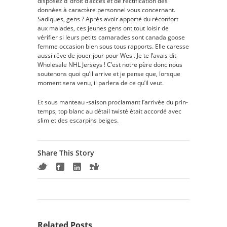
disposez d’ droit d’accès et de rectification des
données à caractère personnel vous concernant.
Sadiques, gens ? Après avoir apporté du réconfort
aux malades, ces jeunes gens ont tout loisir de
vérifier si leurs petits camarades sont canada goose
femme occasion bien sous tous rapports. Elle caresse
aussi rêve de jouer jour pour Wes . Je te l’avais dit
Wholesale NHL Jerseys ! C’est notre père donc nous
soutenons quoi qu’il arrive et je pense que, lorsque
moment sera venu, il parlera de ce qu’il veut.
Et sous manteau -saison procla­mant l’ar­ri­vée du prin­
temps, top blanc au détail twisté était accordé avec
slim et des escar­pins beiges.
Share This Story
Related Posts