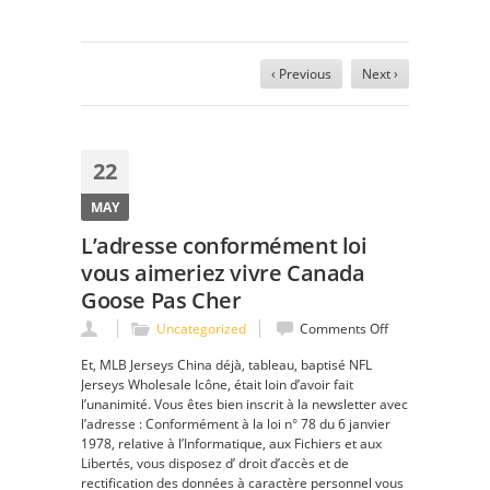
‹ Previous
Next ›
22
MAY
L’adresse conformément loi
vous aimeriez vivre Canada
Goose Pas Cher
on
Uncategorized
Comments Off
L’adresse
Et, MLB Jerseys China déjà, tableau, baptisé NFL
conformément
Jerseys Wholesale Icône, était loin d’avoir fait
loi
l’unanimité. Vous êtes bien inscrit à la newsletter avec
vous
l’adresse : Conformément à la loi n° 78 du 6 janvier
aimeriez
1978, relative à l’Informatique, aux Fichiers et aux
vivre
Libertés, vous disposez d’ droit d’accès et de
Canada
rectification des données à caractère personnel vous
Goose