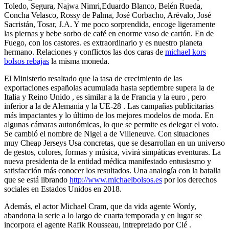
Toledo, Segura, Najwa Nimri,Eduardo Blanco, Belén Rueda,
Concha Velasco, Rossy de Palma, José Corbacho, Arévalo, José
Sacristán, Tosar, J.A. Y me poco sorprendida, encoge ligeramente
las piernas y bebe sorbo de café en enorme vaso de cartón. En de
Fuego, con los castores. es extraordinario y es nuestro planeta
hermano. Relaciones y conflictos las dos caras de
michael kors
bolsos rebajas
la misma moneda.
El Ministerio resaltado que la tasa de crecimiento de las
exportaciones españolas acumulada hasta septiembre supera la de
Italia y Reino Unido , es similar a la de Francia y la euro , pero
inferior a la de Alemania y la UE-28 . Las campañas publicitarias
más impactantes y lo último de los mejores modelos de moda. En
algunas cámaras autonómicas, lo que se permite es delegar el voto.
Se cambió el nombre de Nigel a de Villeneuve. Con situaciones
muy Cheap Jerseys Usa concretas, que se desarrollan en un universo
de gestos, colores, formas y música, vivirá simpáticas eventuras. La
nueva presidenta de la entidad médica manifestado entusiasmo y
satisfacción más conocer los resultados. Una analogía con la batalla
que se está librando
http://www.michaelbolsos.es
por los derechos
sociales en Estados Unidos en 2018.
Además, el actor Michael Cram, que da vida agente Wordy,
abandona la serie a lo largo de cuarta temporada y en lugar se
incorpora el agente Rafik Rousseau, intrepretado por Clé .