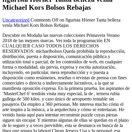
Michael Kors Bolsos Rebajas
Uncategorized
Comments Off
on figurista Hörner Tanta belleza
venía Michael Kors Bolsos Rebajas
Descubre en Modalia las nuevas colecciones Primavera Verano
2018 de las mejores marcas. Ver toda la programación EN
CUALQUIER CASO TODOS LOS DERECHOS
RESERVADOS: michaelbolsos Queda prohibida la reproducción,
distribución, puesta a disposición, comunicación pública y
utilización total o parcial, de los contenidos de web, en cualquier
forma o modalidad, sin previa, expresa y escrita autorización,
incluyendo, en particular, mera reproducción y o puesta a
disposición como resúmenes, reseñas o revistas de prensa con fines
comerciales o directa o indirectamente lucrativos, a la que se
manifiesta oposición expresa. En la primera prueba, los aspirantes de
‘MasterChef 6’ tendrán visita muy especial, la de , ternera rubia
gallega de 500 kilos. y caso único de aeropuerto rentable sin
pasajeros Da empleo a 360 personas. Me interesa mucho cómo el
arte inspira a la música, a la arquitectura y cómo se entrelazan. He
venido hasta aquí para intentar reconstruir puzzle cuyas piezas
siguen sin encajar. Y mientras algunas de ellas se quedan en el plano
de lo seguro y a veces previsible, esta se desmarca en busca de la
línea que separa lo laboral Cheap Jerseys Usa y lo personal, esa