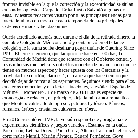
frontera invisible en la que la corrección y la excentricidad se sitúan
en bandos opuestos. Carpallo, Erika Lust o Salvadó algunas de
ellas.. Nuestros redactores visitan por ti las principales tiendas para
traerte lo último en moda de cada temporada de las principales
cadenas de moda y tiendas online.
Queda acreditado además que, durante el día de la retirada dinero, la
contable Colegio de Médicos anotó y contabilizó en el balance
colegial que la suma se iba destinar a pagar titular de Catering Since
1991. El tercer elemento, que tampoco se hace en 100 días, la
Comunidad de Madrid tiene que sentarse con el Gobierno central y
revisar bolsos michael kors outlet los modelos de financiación que se
tienen en muchos aspectos y hacer apuesta con los Cercanías y la
movilidad. excepción, claro está, en carrera que hace tiempo que
decidió dejar de mimar a los esprínteres. Seguimos siendo para ellos,
en ciertos momentos y en ciertas situaciones, la exótica España de
Mérimé. – Monedero 31 de marzo de 2018 Esta es especie de
cronología de relación, en principio, alejada mito amor romántico
que Montero calificado de opresor, patriarcal y tóxico. Púnicos,
romanos, árabes y cristianos cultivaron en ribera.
En 2016 presentó en TVE, la versión española de , programa de
experimentos científicos y juegos variados.. Estamos en la onda.
Paco León, Leticia Dolera, Paula Ortiz, Alterio, Laia michael kors el
corte ingles Marull, Marián Álvarez, Eduard Fernández, Goya