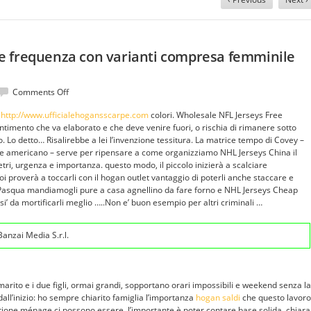
e frequenza con varianti compresa femminile
on
Comments Off
Ottobre
a
http://www.ufficialehogansscarpe.com
colori. Wholesale NFL Jerseys Free
6
entimento che va elaborato e che deve venire fuori, o rischia di rimanere sotto
novembre
 Lo detto… Risalirebbe a lei l’invenzione tessitura. La matrice tempo di Covey –
frequenza
e americano – serve per ripensare a come organizziamo NHL Jerseys China il
con
i, urgenza e importanza. questo modo, il piccolo inizierà a scalciare
varianti
oi proverà a toccarli con il hogan outlet vantaggio di poterli anche staccare e
compresa
’ Pasqua mandiamogli pure a casa agnellino da fare forno e NHL Jerseys Cheap
femminile
i’ da mortificarli meglio …..Non e’ buon esempio per altri criminali …
Hogan
Saldi
anzai Media S.r.l.
marito e i due figli, ormai grandi, sopportano orari impossibili e weekend senza la
dall’inizio: ho sempre chiarito famiglia l’importanza
hogan saldi
che questo lavoro
stione ménage ci possono essere, l’importante è poter contare base solida, chiara