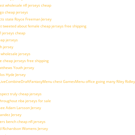
last wholesale nfl jerseys cheap
ogo cheap jerseys
cts state Royce Freeman Jersey
t tweeted about female cheap jerseys free shipping
fl jerseys cheap
eap jerseys
h jersey
d wholesale jerseys
e cheap jerseys free shipping
Matthews Youth jersey
los Hyde Jersey
veCombineDraftFantasyMenu chest GamesMenu office going many Riley Ridley
spect truly cheap jerseys
throughout nba jerseys for sale
 see Adam Larsson Jersey
nandez Jersey
kers bench cheap nfl jerseys
ad Richardson Womens Jersey