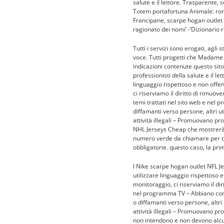
salute e il lettore. Trasparente, 
Totem portafortuna Animale: ron
Francipane, scarpe hogan outlet p
ragionato dei nomi’ -‘Dizionario r
Tutti i servizi sono erogati, agli
voce. Tutti progetti che Madame
indicazioni contenute questo sit
professionisti della salute e il l
linguaggio rispettoso e non offen
ci riserviamo il diritto di rimuo
temi trattati nel sito web e nel 
diffamanti verso persone, altri ute
attività illegali – Promuovano pr
NHL Jerseys Cheap che mostrerà i
numero verde da chiamare per du
obbligatorie. questo caso, la pri
I Nike scarpe hogan outlet NFL J
utilizzare linguaggio rispettoso e
monitoraggio, ci riserviamo il dir
nel programma TV – Abbiano conte
o diffamanti verso persone, altri u
attività illegali – Promuovano pr
non intendono e non devono alcun m