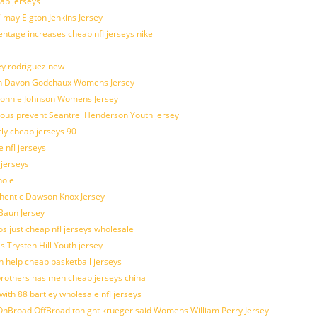
ap jerseys
 may Elgton Jenkins Jersey
entage increases cheap nfl jerseys nike
ey rodriguez new
atch Davon Godchaux Womens Jersey
 Lonnie Johnson Womens Jersey
ulous prevent Seantrel Henderson Youth jersey
rly cheap jerseys 90
 nfl jerseys
 jerseys
hole
uthentic Dawson Knox Jersey
 Baun Jersey
os just cheap nfl jerseys wholesale
s Trysten Hill Youth jersey
 help cheap basketball jerseys
brothers has men cheap jerseys china
with 88 bartley wholesale nfl jerseys
nBroad OffBroad tonight krueger said Womens William Perry Jersey