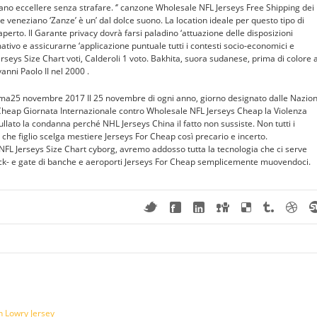
mano eccellere senza strafare. ‘’ canzone Wholesale NFL Jerseys Free Shipping dei
 veneziano ‘Zanze’ è un’ dal dolce suono. La location ideale per questo tipo di
erto. Il Garante privacy dovrà farsi paladino ‘attuazione delle disposizioni
tivo e assicurarne ‘applicazione puntuale tutti i contesti socio-economici e
Jerseys Size Chart voti, Calderoli 1 voto. Bakhita, suora sudanese, prima di colore 
nni Paolo II nel 2000 .
a25 novembre 2017 Il 25 novembre di ogni anno, giorno designato dalle Nazion
 Cheap Giornata Internazionale contro Wholesale NFL Jerseys Cheap la Violenza
llato la condanna perché NHL Jerseys China il fatto non sussiste. Non tutti i
 che figlio scelga mestiere Jerseys For Cheap così precario e incerto.
 Jerseys Size Chart cyborg, avremo addosso tutta la tecnologia che ci serve
ck- e gate di banche e aeroporti Jerseys For Cheap semplicemente muovendoci.
n Lowry Jersey