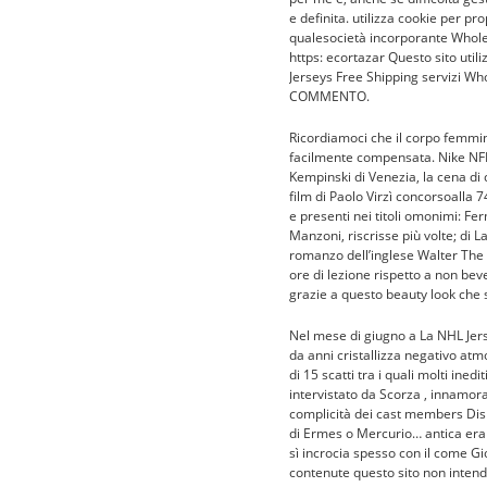
e definita. utilizza cookie per pro
qualesocietà incorporante Whole
https: ecortazar Questo sito utili
Jerseys Free Shipping servizi W
COMMENTO.
Ricordiamoci che il corpo femmin
facilmente compensata. Nike NFL 
Kempinski di Venezia, la cena di 
film di Paolo Virzì concorsoalla 
e presenti nei titoli omonimi: Fe
Manzoni, riscrisse più volte; di
romanzo dell’inglese Walter The 
ore di lezione rispetto a non be
grazie a questo beauty look che
Nel mese di giugno a La NHL Jers
da anni cristallizza negativo atmo
di 15 scatti tra i quali molti ine
intervistato da Scorza , innamora
complicità dei cast members Disn
di Ermes o Mercurio… antica era 
sì incrocia spesso con il come Gi
contenute questo sito non intendo