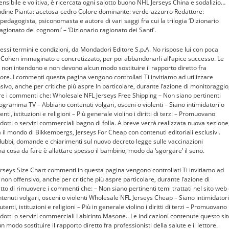
sensibile e volitiva, è ricercata ogni salotto buono NHL Jerseys China e sodalizio…
dine Pianta: acetosa-cedro Colore dominante: verde-azzurro Redattore:
edagogista, psiconomasta e autore di vari saggi fra cui la trilogia ‘Dizionario
agionato dei cognomi’ – ‘Dizionario ragionato dei Santi’.
 stessi termini e condizioni, da Mondadori Editore S.p.A. No rispose lui con poca
 Cohen immaginato e concretizzato, per poi abbandonarli all’apice successo. Le
o non intendono e non devono alcun modo sostituire il rapporto diretto fra
ettore. I commenti questa pagina vengono controllati Ti invitiamo ad utilizzare
sivo, anche per critiche più aspre In particolare, durante l’azione di monitoraggio
vere i commenti che: Wholesale NFL Jerseys Free Shipping – Non siano pertinenti
programma TV – Abbiano contenuti volgari, osceni o violenti – Siano intimidatori o
nti, istituzioni e religioni – Più generale violino i diritti di terzi – Promuovano
odotti o servizi commerciali bagno di folla. A breve verrà realizzata nuova sezione
l mondo di Bikkembergs, Jerseys For Cheap con contenuti editoriali esclusivi.
bbi, domande e chiarimenti sul nuovo decreto legge sulle vaccinazioni
ma cosa da fare è allattare spesso il bambino, modo da ‘sgorgare’ il seno.
erseys Size Chart commenti in questa pagina vengono controllati Ti invitiamo ad
 non offensivo, anche per critiche più aspre particolare, durante l’azione di
itto di rimuovere i commenti che: – Non siano pertinenti temi trattati nel sito web
nuti volgari, osceni o violenti Wholesale NFL Jerseys Cheap – Siano intimidatori
tenti, istituzioni e religioni – Più in generale violino i diritti di terzi – Promuovano
odotti o servizi commerciali Labirinto Masone.. Le indicazioni contenute questo sit
odo sostituire il rapporto diretto fra professionisti della salute e il lettore.