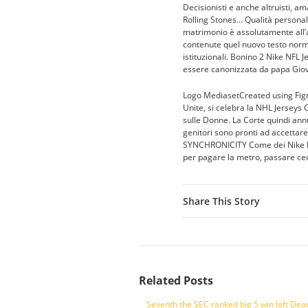
Decisionisti e anche altruisti, a
Rolling Stones… Qualità personale
matrimonio è assolutamente all’ap
contenute quel nuovo testo norma
istituzionali. Bonino 2 Nike NFL 
essere canonizzata da papa Giova
Logo MediasetCreated using Figm
Unite, si celebra la NHL Jerseys
sulle Donne. La Corte quindi annu
genitori sono pronti ad accettare
SYNCHRONICITY Come dei Nike NFL
per pagare la metro, passare ce
Share This Story
Related Posts
Seventh the SEC ranked big 5 win left Dea