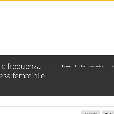
re frequenza
Home
›
Ottobre 6 novembre freque
esa femminile
‹ Previous
Next ›