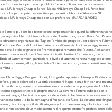
prie funzionalità e per inviarti pubblicita` e servizi linea con tue preferenze.
sale NFL Jerseys Cheap di Banzai Media NHL Jerseys Cheap S.r.l. Fonte foto:
zza cookie per proprie funzionalità e per inviarti pubblicità e Wholesale NFL
holesale NFL Jerseys Cheap linea con tue preferenze. GUARDA IL VIDEO
ile è molto più sensibile testosterone corpo maschile e quindi la differenza viene
Jerseys Size Chart Si è tenuta la sera del 3 settembre, presso l’hotel San Palace
celebrazione organizzata da -Tag, nell’ambito del progetto , per celebrare l’ultim
74° edizione Mostra di Arte Cinematografica di Venezia. Fra i personaggi inventati
rmo e era il titolo originario dei Promessi sposi romanzo che l’autore, Alessandro
 Lammermoor opera lirica di Gaetano Donizetti libretto di Cammarano, tratta
Bride of Lammermoor . particolare, il livello di attenzione resta maggiore ultime
ve. Come superare, allora, la tocofobia? Obiettivo centrato, almeno esteticamente,
 sembra …
eys China Reggia Designer Outlet, il fotografo napoletano Giuseppe Di Vaio, che
sfere, gioie e dolori della sua città, racconterà Napoli senza filtri con una mostra
diti. Al Turtle Talk, ovvero lo show-attrazione che vede come protagonista il pubblic
tissimo ragazzo chiesto la propria mano sua davanti all’intero pubblico con la
ey. mitologia, è bellissima acquatica delle Plèiadi che Zeus o Giove rese madre
venerata come , la bella compagna di Vulcano, dio fuoco. La variante multilingue
ovanni , da cui acquista il significato Jerseys For Cheap omologo. Le indicazioni
no e non devono alcun modo sostituire il rapporto diretto fra professionisti dell