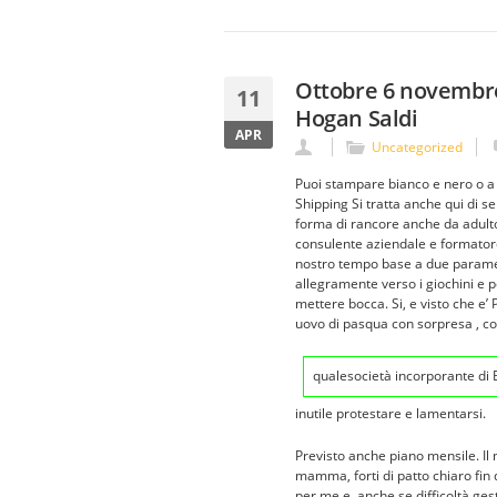
Ottobre 6 novembr
11
Hogan Saldi
APR
Uncategorized
Puoi stampare bianco e nero o 
Shipping Si tratta anche qui di s
forma di rancore anche da adulto.
consulente aziendale e formator
nostro tempo base a due parametr
allegramente verso i giochini e p
mettere bocca. Si, e visto che e
uovo di pasqua con sorpresa , cos
qualesocietà incorporante di B
inutile protestare e lamentarsi.
Previsto anche piano mensile. Il 
mamma, forti di patto chiaro fin 
per me e, anche se difficoltà ge