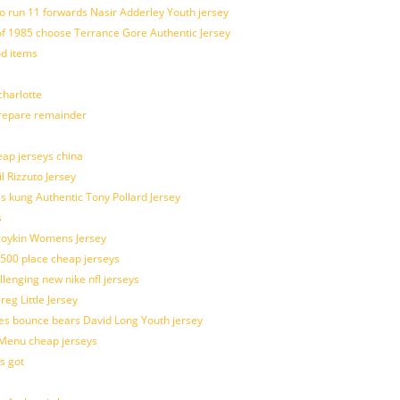
o run 11 forwards Nasir Adderley Youth jersey
 1985 choose Terrance Gore Authentic Jersey
od items
harlotte
prepare remainder
eap jerseys china
l Rizzuto Jersey
ues kung Authentic Tony Pollard Jersey
s
 Boykin Womens Jersey
 500 place cheap jerseys
allenging new nike nfl jerseys
g Little Jersey
es bounce bears David Long Youth jersey
Menu cheap jerseys
s got