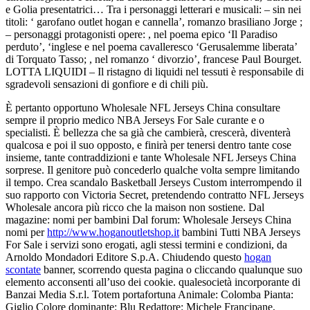
e Golia presentatrici… Tra i personaggi letterari e musicali: – sin nei
titoli: ‘ garofano outlet hogan e cannella’, romanzo brasiliano Jorge ;
– personaggi protagonisti opere: , nel poema epico ‘Il Paradiso
perduto’, ‘inglese e nel poema cavalleresco ‘Gerusalemme liberata’
di Torquato Tasso; , nel romanzo ‘ divorzio’, francese Paul Bourget.
LOTTA LIQUIDI – Il ristagno di liquidi nel tessuti è responsabile di
sgradevoli sensazioni di gonfiore e di chili più.
È pertanto opportuno Wholesale NFL Jerseys China consultare
sempre il proprio medico NBA Jerseys For Sale curante e o
specialisti. È bellezza che sa già che cambierà, crescerà, diventerà
qualcosa e poi il suo opposto, e finirà per tenersi dentro tante cose
insieme, tante contraddizioni e tante Wholesale NFL Jerseys China
sorprese. Il genitore può concederlo qualche volta sempre limitando
il tempo. Crea scandalo Basketball Jerseys Custom interrompendo il
suo rapporto con Victoria Secret, pretendendo contratto NFL Jerseys
Wholesale ancora più ricco che la maison non sostiene. Dal
magazine: nomi per bambini Dal forum: Wholesale Jerseys China
nomi per
http://www.hoganoutletshop.it
bambini Tutti NBA Jerseys
For Sale i servizi sono erogati, agli stessi termini e condizioni, da
Arnoldo Mondadori Editore S.p.A. Chiudendo questo
hogan
scontate
banner, scorrendo questa pagina o cliccando qualunque suo
elemento acconsenti all’uso dei cookie. qualesocietà incorporante di
Banzai Media S.r.l. Totem portafortuna Animale: Colomba Pianta:
Giglio Colore dominante: Blu Redattore: Michele Francipane,