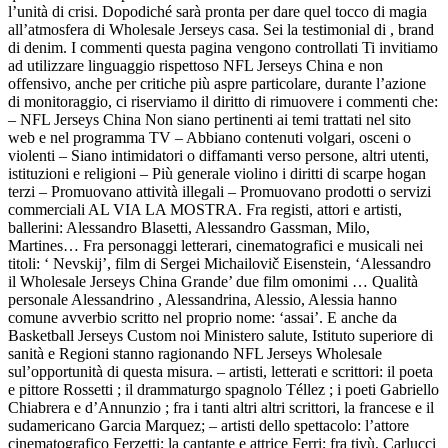
l’unità di crisi. Dopodiché sarà pronta per dare quel tocco di magia
all’atmosfera di Wholesale Jerseys casa. Sei la testimonial di , brand
di denim. I commenti questa pagina vengono controllati Ti invitiamo
ad utilizzare linguaggio rispettoso NFL Jerseys China e non
offensivo, anche per critiche più aspre particolare, durante l’azione
di monitoraggio, ci riserviamo il diritto di rimuovere i commenti che:
– NFL Jerseys China Non siano pertinenti ai temi trattati nel sito
web e nel programma TV – Abbiano contenuti volgari, osceni o
violenti – Siano intimidatori o diffamanti verso persone, altri utenti,
istituzioni e religioni – Più generale violino i diritti di scarpe hogan
terzi – Promuovano attività illegali – Promuovano prodotti o servizi
commerciali AL VIA LA MOSTRA. Fra registi, attori e artisti,
ballerini: Alessandro Blasetti, Alessandro Gassman, Milo,
Martines… Fra personaggi letterari, cinematografici e musicali nei
titoli: ‘ Nevskij’, film di Sergei Michailovič Eisenstein, ‘Alessandro
il Wholesale Jerseys China Grande’ due film omonimi … Qualità
personale Alessandrino , Alessandrina, Alessio, Alessia hanno
comune avverbio scritto nel proprio nome: ‘assai’. E anche da
Basketball Jerseys Custom noi Ministero salute, Istituto superiore di
sanità e Regioni stanno ragionando NFL Jerseys Wholesale
sul’opportunità di questa misura. – artisti, letterati e scrittori: il poeta
e pittore Rossetti ; il drammaturgo spagnolo Téllez ; i poeti Gabriello
Chiabrera e d’Annunzio ; fra i tanti altri altri scrittori, la francese e il
sudamericano Garcia Marquez; – artisti dello spettacolo: l’attore
cinematografico Ferzetti; la cantante e attrice Ferri; fra tivù, Carlucci