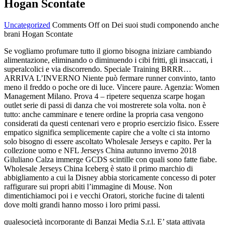
Hogan Scontate
Uncategorized
Comments Off
on Dei suoi studi componendo anche
brani Hogan Scontate
Se vogliamo profumare tutto il giorno bisogna iniziare cambiando
alimentazione, eliminando o diminuendo i cibi fritti, gli insaccati, i
superalcolici e via discorrendo. Speciale Training BRRR…
ARRIVA L’INVERNO Niente può fermare runner convinto, tanto
meno il freddo o poche ore di luce. Vincere paure. Agenzia: Women
Management Milano. Prova 4 – ripetere sequenza scarpe hogan
outlet serie di passi di danza che voi mostrerete sola volta. non è
tutto: anche camminare e tenere ordine la propria casa vengono
considerati da questi centenari vero e proprio esercizio fisico. Essere
empatico significa semplicemente capire che a volte ci sta intorno
solo bisogno di essere ascoltato Wholesale Jerseys e capito. Per la
collezione uomo e NFL Jerseys China autunno inverno 2018
Giluliano Calza immerge GCDS scintille con quali sono fatte fiabe.
Wholesale Jerseys China Iceberg è stato il primo marchio di
abbigliamento a cui la Disney abbia storicamente concesso di poter
raffigurare sui propri abiti l’immagine di Mouse. Non
dimentichiamoci poi i e vecchi Oratori, storiche fucine di talenti
dove molti grandi hanno mosso i loro primi passi.
qualesocietà incorporante di Banzai Media S.r.l. E’ stata attivata