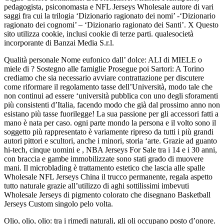
pedagogista, psiconomasta e NFL Jerseys Wholesale autore di vari
saggi fra cui la trilogia ‘Dizionario ragionato dei nomi’ -‘Dizionario
ragionato dei cognomi’ – ‘Dizionario ragionato dei Santi’. X Questo
sito utilizza cookie, inclusi cookie di terze parti. qualesocietà
incorporante di Banzai Media S.r.l.
Qualità personale Nome eufonico dall’ dolce: ALI di MIELE o
miele di ? Sostegno alle famiglie Prosegue poi Sartori: A Torino
crediamo che sia necessario avviare contrattazione per discutere
come riformare il regolamento tasse dell’Università, modo tale che
non continui ad essere ‘università pubblica con uno degli sforamenti
più consistenti d’Italia, facendo modo che già dal prossimo anno non
esistano più tasse fuorilegge! La sua passione per gli accessori fatti a
mano è nata per caso. ogni parte mondo la persona e il volto sono il
soggetto più rappresentato è variamente ripreso da tutti i più grandi
autori pittori e scultori, anche i minori, storia ‘arte. Grazie ad guanto
hi-tech, cinque uomini e , NBA Jerseys For Sale tra i 14 e i 30 anni,
con braccia e gambe immobilizzate sono stati grado di muovere
mani. Il microblading è trattamento estetico che lascia alle spalle
Wholesale NFL Jerseys China il trucco permanente, regala aspetto
tutto naturale grazie all’utilizzo di aghi sottilissimi imbevuti
Wholesale Jerseys di pigmento colorato che disegnano Basketball
Jerseys Custom singolo pelo volta.
Olio, olio, olio: tra i rimedi naturali, gli oli occupano posto d’onore.