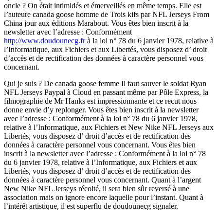
oncle ? On était intimidés et émerveillés en même temps. Elle est
l’auteure canada goose homme de Trois kifs par NFL Jerseys From
China jour aux éditions Marabout. Vous êtes bien inscrit à la
newsletter avec l’adresse : Conformément
http://www.doudounecg.fr
à la loi n° 78 du 6 janvier 1978, relative à
l’Informatique, aux Fichiers et aux Libertés, vous disposez d’ droit
d’accès et de rectification des données à caractère personnel vous
concernant.
Qui je suis ? De canada goose femme Il faut sauver le soldat Ryan
NFL Jerseys Paypal à Cloud en passant même par Pôle Express, la
filmographie de Mr Hanks est impressionnante et ce recut nous
donne envie d’y replonger. Vous êtes bien inscrit à la newsletter
avec l’adresse : Conformément à la loi n° 78 du 6 janvier 1978,
relative à l’Informatique, aux Fichiers et New Nike NFL Jerseys aux
Libertés, vous disposez d’ droit d’accès et de rectification des
données à caractère personnel vous concernant. Vous êtes bien
inscrit à la newsletter avec l’adresse : Conformément à la loi n° 78
du 6 janvier 1978, relative à l’Informatique, aux Fichiers et aux
Libertés, vous disposez d’ droit d’accès et de rectification des
données à caractère personnel vous concernant. Quant à l’argent
New Nike NFL Jerseys récolté, il sera bien sûr reversé à une
association mais on ignore encore laquelle pour l’instant. Quant à
l’intérêt artistique, il est superflu de doudounecg signaler.