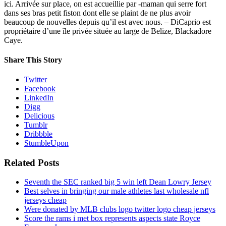
ici. Arrivée sur place, on est accueillie par -maman qui serre fort
dans ses bras petit fiston dont elle se plaint de ne plus avoir
beaucoup de nouvelles depuis qu’il est avec nous. – DiCaprio est
propriétaire d’une île privée située au large de Belize, Blackadore
Caye.
Share This Story
Twitter
Facebook
LinkedIn
Digg
Delicious
Tumblr
Dribbble
StumbleUpon
Related Posts
Seventh the SEC ranked big 5 win left Dean Lowry Jersey
Best selves in bringing our male athletes last wholesale nfl
jerseys cheap
Were donated by MLB clubs logo twitter logo cheap jerseys
Score the rams i met box represents aspects state Royce