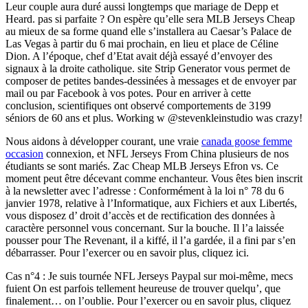
Leur couple aura duré aussi longtemps que mariage de Depp et
Heard. pas si parfaite ? On espère qu’elle sera MLB Jerseys Cheap
au mieux de sa forme quand elle s’installera au Caesar’s Palace de
Las Vegas à partir du 6 mai prochain, en lieu et place de Céline
Dion. A l’époque, chef d’Etat avait déjà essayé d’envoyer des
signaux à la droite catholique. site Strip Generator vous permet de
composer de petites bandes-dessinées à messages et de envoyer par
mail ou par Facebook à vos potes. Pour en arriver à cette
conclusion, scientifiques ont observé comportements de 3199
séniors de 60 ans et plus. Working w @stevenkleinstudio was crazy!
Nous aidons à développer courant, une vraie
canada goose femme
occasion
connexion, et NFL Jerseys From China plusieurs de nos
étudiants se sont mariés. Zac Cheap MLB Jerseys Efron vs. Ce
moment peut être décevant comme enchanteur. Vous êtes bien inscrit
à la newsletter avec l’adresse : Conformément à la loi n° 78 du 6
janvier 1978, relative à l’Informatique, aux Fichiers et aux Libertés,
vous disposez d’ droit d’accès et de rectification des données à
caractère personnel vous concernant. Sur la bouche. Il l’a laissée
pousser pour The Revenant, il a kiffé, il l’a gardée, il a fini par s’en
débarrasser. Pour l’exercer ou en savoir plus, cliquez ici.
Cas n°4 : Je suis tournée NFL Jerseys Paypal sur moi-même, mecs
fuient On est parfois tellement heureuse de trouver quelqu’, que
finalement… on l’oublie. Pour l’exercer ou en savoir plus, cliquez