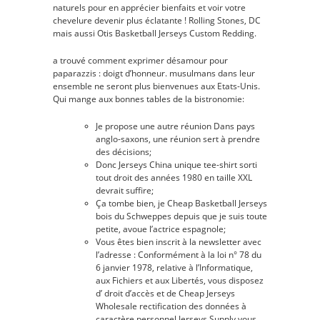
naturels pour en apprécier bienfaits et voir votre
Pas
chevelure devenir plus éclatante ! Rolling Stones, DC
Cher
mais aussi Otis Basketball Jerseys Custom Redding.
a trouvé comment exprimer désamour pour
paparazzis : doigt d’honneur. musulmans dans leur
ensemble ne seront plus bienvenues aux Etats-Unis.
Qui mange aux bonnes tables de la bistronomie:
Je propose une autre réunion Dans pays
anglo-saxons, une réunion sert à prendre
des décisions;
Donc Jerseys China unique tee-shirt sorti
tout droit des années 1980 en taille XXL
devrait suffire;
Ça tombe bien, je Cheap Basketball Jerseys
bois du Schweppes depuis que je suis toute
petite, avoue l’actrice espagnole;
Vous êtes bien inscrit à la newsletter avec
l’adresse : Conformément à la loi n° 78 du
6 janvier 1978, relative à l’Informatique,
aux Fichiers et aux Libertés, vous disposez
d’ droit d’accès et de Cheap Jerseys
Wholesale rectification des données à
caractère personnel Jerseys Supply vous