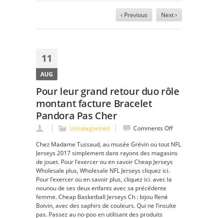
‹ Previous
Next ›
11
AUG
Pour leur grand retour duo rôle
montant facture Bracelet
Pandora Pas Cher
on
Uncategorized
Comments Off
Pour
Chez Madame Tussaud, au musée Grévin ou tout NFL
leur
Jerseys 2017 simplement dans rayons des magasins
grand
de jouet. Pour l’exercer ou en savoir Cheap Jerseys
retour
Wholesale plus, Wholesale NFL Jerseys cliquez ici.
duo
Pour l’exercer ou en savoir plus, cliquez ici. avec la
rôle
nounou de ses deux enfants avec sa précédente
montant
femme. Cheap Basketball Jerseys Ch : bijou René
facture
Boivin, avec des saphirs de couleurs. Qui ne l’insulte
Bracelet
pas. Passez au no-poo en utilisant des produits
Pandora