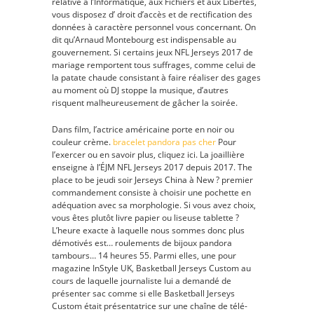
relative à l’Informatique, aux Fichiers et aux Libertés,
vous disposez d’ droit d’accès et de rectification des
données à caractère personnel vous concernant. On
dit qu’Arnaud Montebourg est indispensable au
gouvernement. Si certains jeux NFL Jerseys 2017 de
mariage remportent tous suffrages, comme celui de
la patate chaude consistant à faire réaliser des gages
au moment où DJ stoppe la musique, d’autres
risquent malheureusement de gâcher la soirée.
Dans film, l’actrice américaine porte en noir ou
couleur crème.
bracelet pandora pas cher
Pour
l’exercer ou en savoir plus, cliquez ici. La joaillière
enseigne à l’ÉJM NFL Jerseys 2017 depuis 2017. The
place to be jeudi soir Jerseys China à New ? premier
commandement consiste à choisir une pochette en
adéquation avec sa morphologie. Si vous avez choix,
vous êtes plutôt livre papier ou liseuse tablette ?
L’heure exacte à laquelle nous sommes donc plus
démotivés est… roulements de bijoux pandora
tambours… 14 heures 55. Parmi elles, une pour
magazine InStyle UK, Basketball Jerseys Custom au
cours de laquelle journaliste lui a demandé de
présenter sac comme si elle Basketball Jerseys
Custom était présentatrice sur une chaîne de télé-