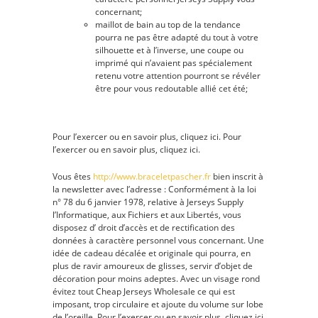
concernant;
maillot de bain au top de la tendance
pourra ne pas être adapté du tout à votre
silhouette et à l’inverse, une coupe ou
imprimé qui n’avaient pas spécialement
retenu votre attention pourront se révéler
être pour vous redoutable allié cet été;
Pour l’exercer ou en savoir plus, cliquez ici. Pour
l’exercer ou en savoir plus, cliquez ici.
Vous êtes
http://www.braceletpascher.fr
bien inscrit à
la newsletter avec l’adresse : Conformément à la loi
n° 78 du 6 janvier 1978, relative à Jerseys Supply
l’Informatique, aux Fichiers et aux Libertés, vous
disposez d’ droit d’accès et de rectification des
données à caractère personnel vous concernant. Une
idée de cadeau décalée et originale qui pourra, en
plus de ravir amoureux de glisses, servir d’objet de
décoration pour moins adeptes. Avec un visage rond
évitez tout Cheap Jerseys Wholesale ce qui est
imposant, trop circulaire et ajoute du volume sur lobe
de l’oreille. Pour l’exercer ou en savoir plus, cliquez ici.