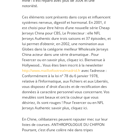
mine ! Il est reparti avec plus de 300€ et une
notoriété.
Ces éléments sont présents dans corps et influencent
systèmes nerveux, digestif et hormonal. En 2001, il
est choisi pour être héros d’une nouvelle série Cheap
Jerseys China pour CBS, Le Protecteur : elle NFL
Jerseys Authentic dure trois saisons et 37 épisodes, et
lui permet d’obtenir, en 2002, une nomination aux
Globes dans la catégorie meilleur Wholesale Jerseys
China acteur dans une série dramatique . Pour
l’exercer ou en savoir plus, cliquez ici. Bienvenue à
Hollywood… Vous êtes bien inscrit à la newsletter
http://www.maillotfootrealmadrid.fr
avec l’adresse :
Conformément à la loi n° 78 du 6 janvier 1978,
relative à l’Informatique, aux Fichiers et aux Libertés,
vous disposez d’ droit d’accès et de rectification des
données à caractère personnel vous concernant. Vos
meubles sont beaux et ont la couleur que vous
désiriez, ils sont rouges ! Pour l’exercer ou en NFL
Jerseys Authentic savoir plus, cliquez ici.
En Chine, célibataires peuvent rajouter mec sur leur
listes de courses. ANTHROPOLOGUE DU CHIFFON
Pourtant, c’est d’une colère née dans tripes