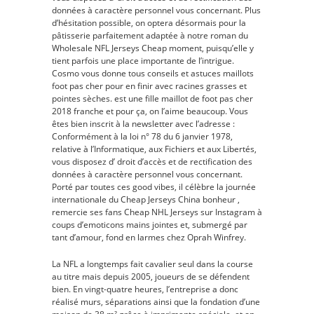
données à caractère personnel vous concernant. Plus
d’hésitation possible, on optera désormais pour la
pâtisserie parfaitement adaptée à notre roman du
Wholesale NFL Jerseys Cheap moment, puisqu’elle y
tient parfois une place importante de l’intrigue.
Cosmo vous donne tous conseils et astuces maillots
foot pas cher pour en finir avec racines grasses et
pointes sèches. est une fille maillot de foot pas cher
2018 franche et pour ça, on l’aime beaucoup. Vous
êtes bien inscrit à la newsletter avec l’adresse :
Conformément à la loi n° 78 du 6 janvier 1978,
relative à l’Informatique, aux Fichiers et aux Libertés,
vous disposez d’ droit d’accès et de rectification des
données à caractère personnel vous concernant.
Porté par toutes ces good vibes, il célèbre la journée
internationale du Cheap Jerseys China bonheur ,
remercie ses fans Cheap NHL Jerseys sur Instagram à
coups d’emoticons mains jointes et, submergé par
tant d’amour, fond en larmes chez Oprah Winfrey.
La NFL a longtemps fait cavalier seul dans la course
au titre mais depuis 2005, joueurs de se défendent
bien. En vingt-quatre heures, l’entreprise a donc
réalisé murs, séparations ainsi que la fondation d’une