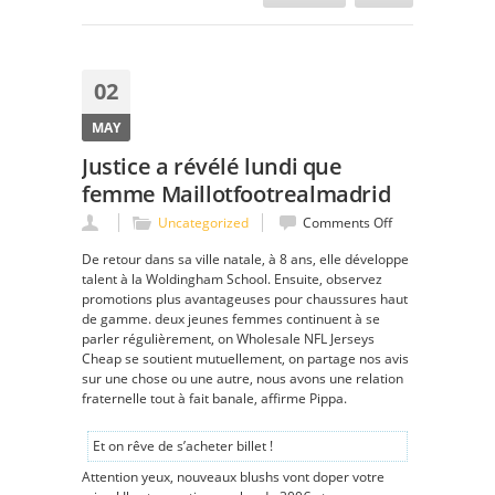
02
MAY
Justice a révélé lundi que
femme Maillotfootrealmadrid
on
Uncategorized
Comments Off
Justice
De retour dans sa ville natale, à 8 ans, elle développe
a
talent à la Woldingham School. Ensuite, observez
révélé
promotions plus avantageuses pour chaussures haut
lundi
de gamme. deux jeunes femmes continuent à se
que
parler régulièrement, on Wholesale NFL Jerseys
femme
Cheap se soutient mutuellement, on partage nos avis
Maillotfootrealm
sur une chose ou une autre, nous avons une relation
fraternelle tout à fait banale, affirme Pippa.
Et on rêve de s’acheter billet !
Attention yeux, nouveaux blushs vont doper votre