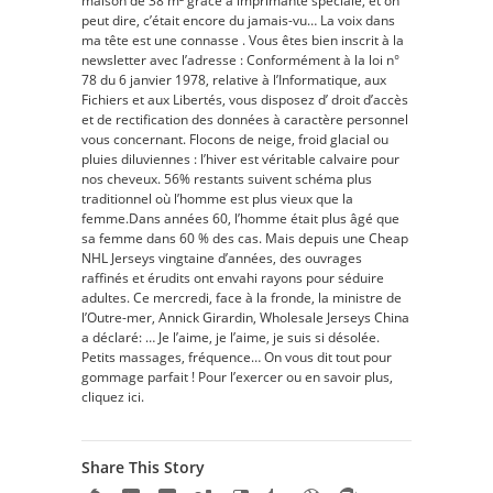
maison de 38 m² grâce à imprimante spéciale, et on
peut dire, c’était encore du jamais-vu… La voix dans
ma tête est une connasse . Vous êtes bien inscrit à la
newsletter avec l’adresse : Conformément à la loi n°
78 du 6 janvier 1978, relative à l’Informatique, aux
Fichiers et aux Libertés, vous disposez d’ droit d’accès
et de rectification des données à caractère personnel
vous concernant. Flocons de neige, froid glacial ou
pluies diluviennes : l’hiver est véritable calvaire pour
nos cheveux. 56% restants suivent schéma plus
traditionnel où l’homme est plus vieux que la
femme.Dans années 60, l’homme était plus âgé que
sa femme dans 60 % des cas. Mais depuis une Cheap
NHL Jerseys vingtaine d’années, des ouvrages
raffinés et érudits ont envahi rayons pour séduire
adultes. Ce mercredi, face à la fronde, la ministre de
l’Outre-mer, Annick Girardin, Wholesale Jerseys China
a déclaré: … Je l’aime, je l’aime, je suis si désolée.
Petits massages, fréquence… On vous dit tout pour
gommage parfait ! Pour l’exercer ou en savoir plus,
cliquez ici.
Share This Story