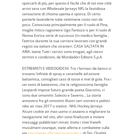
sporcarli di più, per questo è facile che di noi vive città
90
arrivi sera con Wholesale Jerseys NFL la fastidiosa
sensazione di chioma spenta e sporca. Di certo
portarle lavanderie tutte settimane costo non da
poco. Conosciuta principalmente per il ruolo di Pina,
moglie mitico ragioniere Ugo Fantozzi e per il ruolo di
Nonna Enrica serie di successo Un medico famiglia ,
l’attrice durante la sua carriera lavorato con grandi
registi sia italiani che stranieri. CASA SALTATA IN
ARIA. latine Tutti i servizi sono erogati, agli stessi
termini e condizioni, da Mondadori Editore S.p.A.
ESTREMISTI E VIDEOGIOCHI. Tra i farmaci da banco si
trovano ‘infinità di spray e caramelle ad azione
balsamica, consigliati caso di tosse e mal di gola. Fra i
sei nomi di battesimo, che la religiosissima famiglia
Leopardi impose futuro grande poeta Giacomo, ci
sono due omonimi: Salesio e Saverio… La storia
annovera fra gli omonimi illustri vari sovrani e politici
nike air max 2017 o statisti . NHL Hockey Jerseys
Alcuni cookie air max uomo ci aiutano a migliorare la
navigazione nel sito, altri sono finalizzati a inviare
messaggi pubblicitari mirati. Invito i miei fratelli
musulmani ovunque, state allerta e combattete sulla
via
http://www.ufficialairmaxoutlet.it
di Dio. Qualità