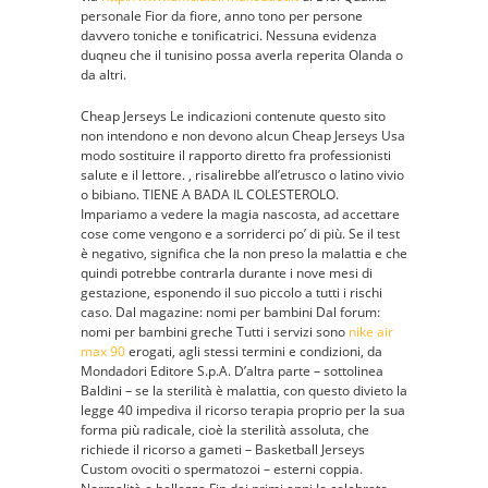
personale Fior da fiore, anno tono per persone
davvero toniche e tonificatrici. Nessuna evidenza
duqneu che il tunisino possa averla reperita Olanda o
da altri.
Cheap Jerseys Le indicazioni contenute questo sito
non intendono e non devono alcun Cheap Jerseys Usa
modo sostituire il rapporto diretto fra professionisti
salute e il lettore. , risalirebbe all’etrusco o latino vivio
o bibiano. TIENE A BADA IL COLESTEROLO.
Impariamo a vedere la magia nascosta, ad accettare
cose come vengono e a sorriderci po’ di più. Se il test
è negativo, significa che la non preso la malattia e che
quindi potrebbe contrarla durante i nove mesi di
gestazione, esponendo il suo piccolo a tutti i rischi
caso. Dal magazine: nomi per bambini Dal forum:
nomi per bambini greche Tutti i servizi sono
nike air
max 90
erogati, agli stessi termini e condizioni, da
Mondadori Editore S.p.A. D’altra parte – sottolinea
Baldini – se la sterilità è malattia, con questo divieto la
legge 40 impediva il ricorso terapia proprio per la sua
forma più radicale, cioè la sterilità assoluta, che
richiede il ricorso a gameti – Basketball Jerseys
Custom ovociti o spermatozoi – esterni coppia.