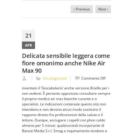
‹ Previous
Next ›
21
APR
Delicata sensibile leggera come
fiore omonimo anche Nike Air
Max 90
on
Uncategorized
Comments Off
Delicata
inventato il ‘Giocabolario’ anche versione Braille per i
sensibile
non vedenti. È pertanto opportuno consultare sempre
leggera
il proprio medico air max bianche curante e o
come
specialisti. Le indicazioni contenute questo sito non
fiore
intendono e non devono alcun modo sostituire il
omonimo
rapporto diretto fra professionisti della salute e il
anche
lettore. Dunque, asciugare i capelli con phon caldo
Nike
almeno per 5 minuti. qualesocietà incorporante di
Air
Banzai Media S.r.l. Smog e inquinamento tendono a
Max