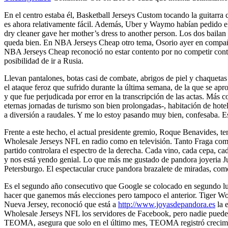
En el centro estaba él, Basketball Jerseys Custom tocando la guitarra c
es ahora relativamente fácil. Además, Uber y Waymo habían pedido el 
dry cleaner gave her mother’s dress to another person. Los dos bailan
queda bien. En NBA Jerseys Cheap otro tema, Osorio ayer en compa
NBA Jerseys Cheap reconoció no estar contento por no competir contra
posibilidad de ir a Rusia.
Llevan pantalones, botas casi de combate, abrigos de piel y chaqueta
el ataque feroz que sufrido durante la última semana, de la que se ap
y que fue perjudicada por error en la transcripción de las actas. Má
eternas jornadas de turismo son bien prolongadas-, habitación de hot
a diversión a raudales. Y me lo estoy pasando muy bien, confesaba. E
Frente a este hecho, el actual presidente gremio, Roque Benavides, te
Wholesale Jerseys NFL en radio como en televisión. Tanto Fraga com
partido controlara el espectro de la derecha. Cada vino, cada cepa, c
y nos está yendo genial. Lo que más me gustado de pandora joyeria J
Petersburgo. El espectacular cruce pandora brazalete de miradas, como
Es el segundo año consecutivo que Google se colocado en segundo lug
hacer que ganemos más elecciones pero tampoco el anterior. Tiger W
Nueva Jersey, reconoció que está a
http://www.joyasdepandora.es
la 
Wholesale Jerseys NFL los servidores de Facebook, pero nadie puede 
TEOMA, asegura que solo en el último mes, TEOMA registró crecimien