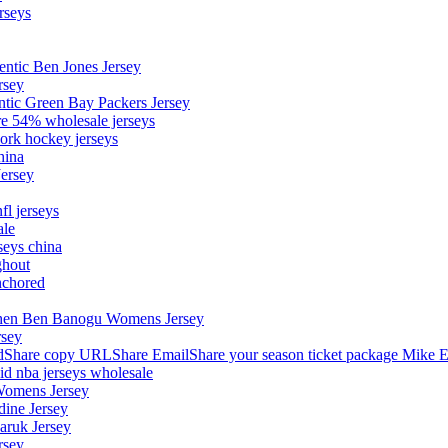
rseys
entic Ben Jones Jersey
rsey
ntic Green Bay Packers Jersey
ore 54% wholesale jerseys
ork hockey jerseys
hina
Jersey
fl jerseys
ale
seys china
ghout
nchored
stephen Ben Banogu Womens Jersey
rsey
hare copy URLShare EmailShare your season ticket package Mike E
aid nba jerseys wholesale
Womens Jersey
dine Jersey
Maruk Jersey
rsey