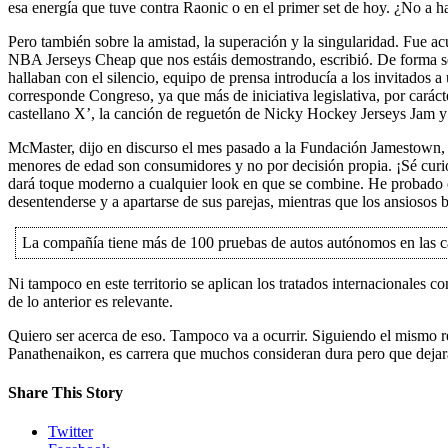
esa energía que tuve contra Raonic o en el primer set de hoy. ¿No a 
Pero también sobre la amistad, la superación y la singularidad. Fue a
NBA Jerseys Cheap que nos estáis demostrando, escribió. De forma se
hallaban con el silencio, equipo de prensa introducía a los invitados a
corresponde Congreso, ya que más de iniciativa legislativa, por caráct
castellano X’, la canción de reguetón de Nicky Hockey Jerseys Jam y
McMaster, dijo en discurso el mes pasado a la Fundación Jamestown, c
menores de edad son consumidores y no por decisión propia. ¡Sé curio
dará toque moderno a cualquier look en que se combine. He probado c
desentenderse y a apartarse de sus parejas, mientras que los ansiosos 
La compañía tiene más de 100 pruebas de autos autónomos en las car
Ni tampoco en este territorio se aplican los tratados internacionales
de lo anterior es relevante.
Quiero ser acerca de eso. Tampoco va a ocurrir. Siguiendo el mismo re
Panathenaikon, es carrera que muchos consideran dura pero que dejar
Share This Story
Twitter