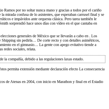
rgio Ramos por no soltar nunca mano y gracias a todos por el cariño
 mirada confusa de lo asistentes, que esperaban carrusel final y se
eráticos e impávidos ante orquesta clásica. Pero tarea también le
r Smith sorprendió hace unos días con vídeo en el que cantaba en
elecciones generales de México que se llevarán a cabo en . Los
 Shipping sin pedirla… De corte recto y con detalles asimétricos,
amiento en el gimnasio… La gente con apego evitativo tiende a
 redes sociales, relata.
e la compañía, debido a las regulaciones laxas estado.
e éstos permita extensión mediante declaración efecto La consecuencia
cos de Atenas en 2004, con inicio en Marathon y final en el Estadio