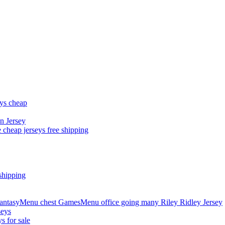
eys cheap
n Jersey
 cheap jerseys free shipping
shipping
asyMenu chest GamesMenu office going many Riley Ridley Jersey
seys
s for sale