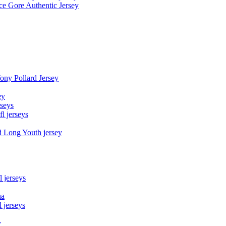
e Gore Authentic Jersey
Tony Pollard Jersey
ey
rseys
fl jerseys
d Long Youth jersey
l jerseys
na
 jerseys
y