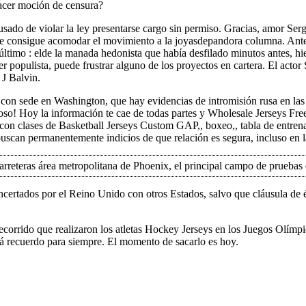
hacer moción de censura?
cusado de violar la ley presentarse cargo sin permiso. Gracias, amor Se
 consigue acomodar el movimiento a la joyasdepandora columna. Ante la
 último : elde la manada hedonista que había desfilado minutos antes, hi
er populista, puede frustrar alguno de los proyectos en cartera. El acto
 J Balvin.
on sede en Washington, que hay evidencias de intromisión rusa en las 
so! Hoy la información te cae de todas partes y Wholesale Jerseys Free
on clases de Basketball Jerseys Custom GAP,, boxeo,, tabla de entren
buscan permanentemente indicios de que relación es segura, incluso en las
reteras área metropolitana de Phoenix, el principal campo de pruebas d
 concertados por el Reino Unido con otros Estados, salvo que cláusula d
corrido que realizaron los atletas Hockey Jerseys en los Juegos Olímpi
á recuerdo para siempre. El momento de sacarlo es hoy.