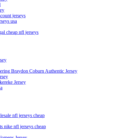
l
sey
count jerseys
rseys usa
al cheap nfl jerseys
rsey
owering Braydon Coburn Authentic Jersey
rsey
kereke Jersey
na
esale nfl jerseys cheap
s nike nfl jerseys cheap
Womens Jersey