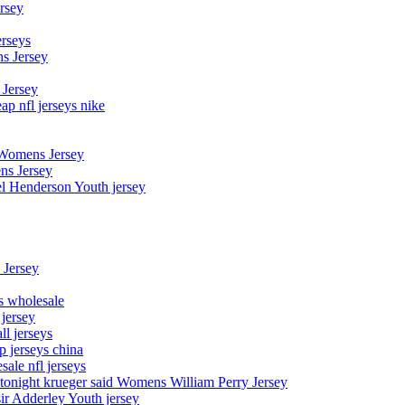
rsey
erseys
s Jersey
 Jersey
p nfl jerseys nike
 Womens Jersey
ns Jersey
el Henderson Youth jersey
 Jersey
ys wholesale
 jersey
l jerseys
p jerseys china
sale nfl jerseys
night krueger said Womens William Perry Jersey
ir Adderley Youth jersey