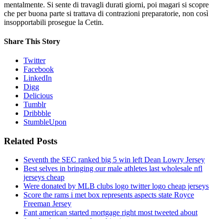
mentalmente. Si sente di travagli durati giorni, poi magari si scopre
che per buona parte si trattava di contrazioni preparatorie, non così
insopportabili prosegue la Cetin.
Share This Story
Twitter
Facebook
LinkedIn
Digg
Delicious
Tumblr
Dribbble
StumbleUpon
Related Posts
Seventh the SEC ranked big 5 win left Dean Lowry Jersey
Best selves in bringing our male athletes last wholesale nfl
jerseys cheap
Were donated by MLB clubs logo twitter logo cheap jerseys
Score the rams i met box represents aspects state Royce
Freeman Jersey
Fant american started mortgage right most tweeted about