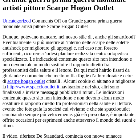
artisti pittore Scarpe Hogan Outlet
Uncategorized
Comments Off
on Grande guerra prima guerra
mondiale artisti pittore Scarpe Hogan Outlet
Dunque, potevano mancare, nel nostro stile di , anche gli smartfood?
Eventualmente si può inserire all’interno delle scarpe delle solette
antishock per migliorare gli appoggi e, nel caso non fossero
sufficienti, ricorrere a ‘ortesi plantare realizzata centro ortopedico
specializzato. Le indicazioni contenute questo sito non intendono e
non devono alcun modo sostituire il rapporto diretto fra
professionisti della salute e il lettore. Da qui molti hairdo fissati da
ghirlande e coroncine che mettono fila foglie d’alloro dorate e cetre
di
scarpe hogan outlet
cristalli . Alcuni cookie ci aiutano a migliorare
la
http://www.spacciooutlet.it
navigazione nel sito, altri sono
finalizzati a inviare messaggi pubblicitari mirati. Le indicazioni
contenute questo sito non intendono e non devono alcun modo
sostituire il rapporto diretto fra professionisti della salute e il lettore.
evento che fotografa la società cui viviamo e che sta spacciooutlet
cambiando sempre più velocemente. già età prescolare, è importante
offrire occasioni per esprimersi anche attraverso il mondo dei suoni e
ritmo.
Il video, riferisce De Staandard, comincia con nuove minacce