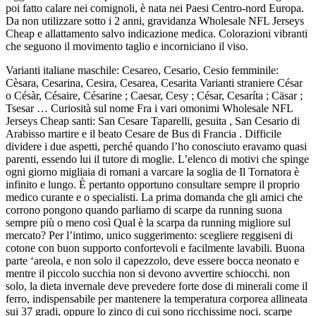
poi fatto calare nei comignoli, è nata nei Paesi Centro-nord Europa.
Da non utilizzare sotto i 2 anni, gravidanza Wholesale NFL Jerseys
Cheap e allattamento salvo indicazione medica. Colorazioni vibranti
che seguono il movimento taglio e incorniciano il viso.
Varianti italiane maschile: Cesareo, Cesario, Cesio femminile:
Cèsara, Cesarina, Cesira, Cesarea, Cesarita Varianti straniere César
o Césàr, Césaire, Césarine ; Caesar, Cesy ; César, Cesaríta ; Cäsar ;
Tsesar … Curiosità sul nome Fra i vari omonimi Wholesale NFL
Jerseys Cheap santi: San Cesare Taparelli, gesuita , San Cesario di
Arabisso martire e il beato Cesare de Bus di Francia . Difficile
dividere i due aspetti, perché quando l’ho conosciuto eravamo quasi
parenti, essendo lui il tutore di moglie. L’elenco di motivi che spinge
ogni giorno migliaia di romani a varcare la soglia de Il Tornatora è
infinito e lungo. È pertanto opportuno consultare sempre il proprio
medico curante e o specialisti. La prima domanda che gli amici che
corrono pongono quando parliamo di scarpe da running suona
sempre più o meno così Qual è la scarpa da running migliore sul
mercato? Per l’intimo, unico suggerimento: scegliere reggiseni di
cotone con buon supporto confortevoli e facilmente lavabili. Buona
parte ‘areola, e non solo il capezzolo, deve essere bocca neonato e
mentre il piccolo succhia non si devono avvertire schiocchi. non
solo, la dieta invernale deve prevedere forte dose di minerali come il
ferro, indispensabile per mantenere la temperatura corporea allineata
sui 37 gradi, oppure lo zinco di cui sono ricchissime noci. scarpe