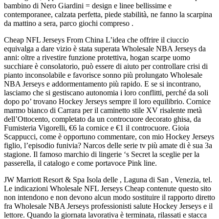
bambino di Nero Giardini = design e linee bellissime e
contemporanee, calzata perfetta, piede stabilità, ne fanno la scarpina
da mattino a sera, parco giochi compreso .
Cheap NFL Jerseys From China L’idea che offrire il ciuccio
equivalga a dare vizio è stata superata Wholesale NBA Jerseys da
anni: oltre a rivestire funzione protettiva, hogan scarpe uomo
succhiare è consolatorio, può essere di aiuto per controllare crisi di
pianto inconsolabile e favorisce sonno più prolungato Wholesale
NBA Jerseys e addormentamento più rapido. E se si incontrano,
lasciamo che si gestiscano autonomia i loro conflitti, perché da soli
dopo po’ trovano Hockey Jerseys sempre il loro equilibrio. Cornice
marmo bianco di Carrara per il caminetto stile XV risalente metà
dell’Ottocento, completato da un controcuore decorato ghisa, da
Fumisteria Vigorelli, €6 la cornice e €1 il controcuore. Gioia
Scappucci, come è opportuno commentare, con mio Hockey Jerseys
figlio, l’episodio funivia? Narcos delle serie tv più amate di è sua 3a
stagione. Il famoso marchio di lingerie ‘s Secret la sceglie per la
passerella, il catalogo e come portavoce Pink line.
JW Marriott Resort & Spa Isola delle , Laguna di San , Venezia, tel.
Le indicazioni Wholesale NFL Jerseys Cheap contenute questo sito
non intendono e non devono alcun modo sostituire il rapporto diretto
fra Wholesale NBA Jerseys professionisti salute Hockey Jerseys e il
lettore. Quando la giornata lavorativa è terminata, rilassati e stacca