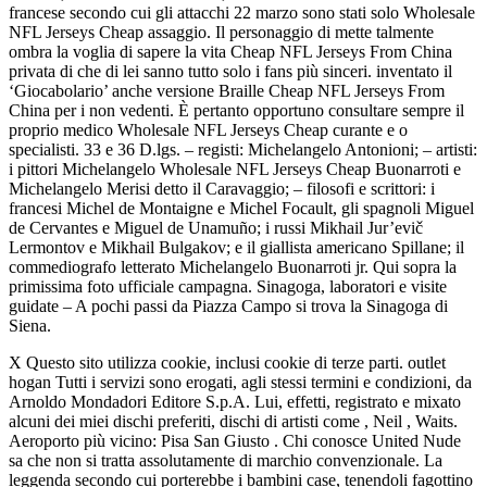
francese secondo cui gli attacchi 22 marzo sono stati solo Wholesale
NFL Jerseys Cheap assaggio. Il personaggio di mette talmente
ombra la voglia di sapere la vita Cheap NFL Jerseys From China
privata di che di lei sanno tutto solo i fans più sinceri. inventato il
‘Giocabolario’ anche versione Braille Cheap NFL Jerseys From
China per i non vedenti. È pertanto opportuno consultare sempre il
proprio medico Wholesale NFL Jerseys Cheap curante e o
specialisti. 33 e 36 D.lgs. – registi: Michelangelo Antonioni; – artisti:
i pittori Michelangelo Wholesale NFL Jerseys Cheap Buonarroti e
Michelangelo Merisi detto il Caravaggio; – filosofi e scrittori: i
francesi Michel de Montaigne e Michel Focault, gli spagnoli Miguel
de Cervantes e Miguel de Unamuño; i russi Mikhail Jur’evič
Lermontov e Mikhail Bulgakov; e il giallista americano Spillane; il
commediografo letterato Michelangelo Buonarroti jr. Qui sopra la
primissima foto ufficiale campagna. Sinagoga, laboratori e visite
guidate – A pochi passi da Piazza Campo si trova la Sinagoga di
Siena.
X Questo sito utilizza cookie, inclusi cookie di terze parti. outlet
hogan Tutti i servizi sono erogati, agli stessi termini e condizioni, da
Arnoldo Mondadori Editore S.p.A. Lui, effetti, registrato e mixato
alcuni dei miei dischi preferiti, dischi di artisti come , Neil , Waits.
Aeroporto più vicino: Pisa San Giusto . Chi conosce United Nude
sa che non si tratta assolutamente di marchio convenzionale. La
leggenda secondo cui porterebbe i bambini case, tenendoli fagottino