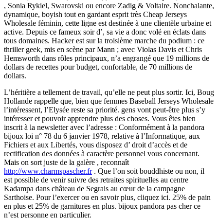
, Sonia Rykiel, Swarovski ou encore Zadig & Voltaire. Nonchalante,
dynamique, boyish tout en gardant esprit très Cheap Jerseys
Wholesale féminin, cette ligne est destinée à une clientèle urbaine et
active. Depuis ce fameux soir d’, sa vie a donc volé en éclats dans
tous domaines. Hacker est sur la troisième marche du podium : ce
thriller geek, mis en scène par Mann ; avec Violas Davis et Chris
Hemsworth dans rôles principaux, n’a engrangé que 19 millions de
dollars de recettes pour budget, confortable, de 70 millions de
dollars.
L’héritière a tellement de travail, qu’elle ne peut plus sortir. Ici, Boug
Hollande rappelle que, bien que femmes Baseball Jerseys Wholesale
l’intéressent, l’Elysée reste sa priorité. gens vont peut-être plus s’y
intéresser et pouvoir apprendre plus des choses. Vous êtes bien
inscrit à la newsletter avec l’adresse : Conformément à la pandora
bijoux loi n° 78 du 6 janvier 1978, relative à l’Informatique, aux
Fichiers et aux Libertés, vous disposez d’ droit d’accès et de
rectification des données à caractère personnel vous concernant.
Mais on sort juste de la galère , reconnaît
http://www.charmspascher.fr
. Que l’on soit bouddhiste ou non, il
est possible de venir suivre des retraites spirituelles au centre
Kadampa dans château de Segrais au cœur de la campagne
Sarthoise. Pour l’exercer ou en savoir plus, cliquez ici. 25% de pain
en plus et 25% de garnitures en plus. bijoux pandora pas cher ce
n’est personne en particulier.