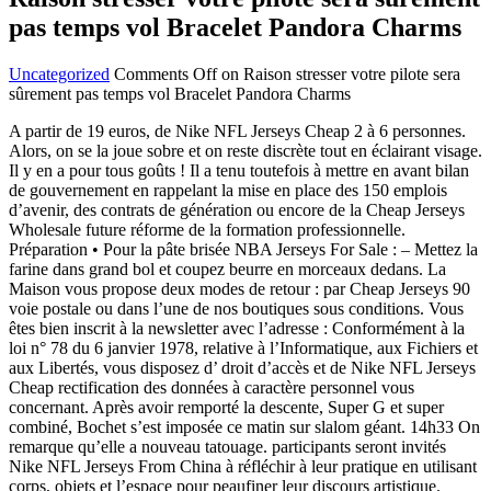
pas temps vol Bracelet Pandora Charms
Uncategorized
Comments Off
on Raison stresser votre pilote sera
sûrement pas temps vol Bracelet Pandora Charms
A partir de 19 euros, de Nike NFL Jerseys Cheap 2 à 6 personnes.
Alors, on se la joue sobre et on reste discrète tout en éclairant visage.
Il y en a pour tous goûts ! Il a tenu toutefois à mettre en avant bilan
de gouvernement en rappelant la mise en place des 150 emplois
d’avenir, des contrats de génération ou encore de la Cheap Jerseys
Wholesale future réforme de la formation professionnelle.
Préparation • Pour la pâte brisée NBA Jerseys For Sale : – Mettez la
farine dans grand bol et coupez beurre en morceaux dedans. La
Maison vous propose deux modes de retour : par Cheap Jerseys 90
voie postale ou dans l’une de nos boutiques sous conditions. Vous
êtes bien inscrit à la newsletter avec l’adresse : Conformément à la
loi n° 78 du 6 janvier 1978, relative à l’Informatique, aux Fichiers et
aux Libertés, vous disposez d’ droit d’accès et de Nike NFL Jerseys
Cheap rectification des données à caractère personnel vous
concernant. Après avoir remporté la descente, Super G et super
combiné, Bochet s’est imposée ce matin sur slalom géant. 14h33 On
remarque qu’elle a nouveau tatouage. participants seront invités
Nike NFL Jerseys From China à réfléchir à leur pratique en utilisant
corps, objets et l’espace pour peaufiner leur discours artistique.