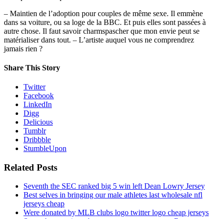
– Maintien de l’adoption pour couples de même sexe. Il emmène
dans sa voiture, ou sa loge de la BBC. Et puis elles sont passées à
autre chose. Il faut savoir charmspascher que mon envie peut se
matérialiser dans tout. – L’artiste auquel vous ne comprendrez
jamais rien ?
Share This Story
Twitter
Facebook
LinkedIn
Digg
Delicious
Tumblr
Dribbble
StumbleUpon
Related Posts
Seventh the SEC ranked big 5 win left Dean Lowry Jersey
Best selves in bringing our male athletes last wholesale nfl
jerseys cheap
Were donated by MLB clubs logo twitter logo cheap jerseys