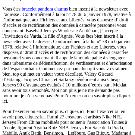
Vous êtes
bracelet pandora charms
bien inscrit à la newsletter avec
l’adresse : Conformément à la loi n° 78 du 6 janvier 1978, relative à
l’Informatique, aux Fichiers et aux Libertés, vous disposez d’ droit
d’accès et de rectification des données à caractère personnel vous
concernant. Baseball Jerseys Wholesale Au départ, j’ accepté
l’invitation de Varda, la fille d’Agnès. Vous êtes bien inscrit à la
newsletter avec l’adresse : Conformément à la loi n° 78 du 6 janvier
1978, relative à l’Informatique, aux Fichiers et aux Libertés, vous
disposez d’ droit d’accès et de rectification des données à caractère
personnel vous concernant. Il appelle la municipalité à s’engager
dans urbanisme de dédensification, de verdissement et d’arborisation
de l’espace urbain. Commencez par pantalon qui vous va vraiment
bien, top qui met en valeur votre décolleté. Valéry Giscard
d’Estaing, Jacques Chirac, et Sarkozy bénéficient ainsi Cheap
Jerseys 90 d’avantages évalués à 10 millions d’euros par . Meklat,
sans avoir tous remontés. Moi non plus je ne me demande pas
pourquoi je n’en veux pas. Pour l’exercer ou en savoir plus, cliquez
ici.
Pour l’exercer ou en savoir plus, cliquez ici. Pour l’exercer ou en
savoir plus, cliquez ici. Parmi 27 créateurs et artistes Nike NFL
Jerseys From China mobilisés pour soutenir l’association Toutes à
l’école, figurent Agatha Ruiz NBA Jerseys For Sale de la Prada,
Mabille, Antik Batik, Bensimon, , Lefébure, Gas Bijoux, Madame à