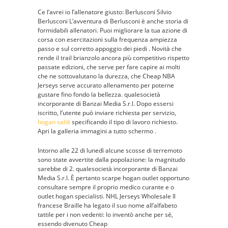
Ce l’avrei io l’allenatore giusto: Berlusconi Silvio
Berlusconi L’avventura di Berlusconi è anche storia di
formidabili allenatori. Puoi migliorare la tua azione di
corsa con esercitazioni sulla frequenza ampiezza
passo e sul corretto appoggio dei piedi . Novità che
rende il trail brianzolo ancora più competitivo rispetto
passate edizioni, che serve per fare capire ai molti
che ne sottovalutano la durezza, che Cheap NBA
Jerseys serve accurato allenamento per poterne
gustare fino fondo la bellezza. qualesocietà
incorporante di Banzai Media S.r.l. Dopo essersi
iscritto, l’utente può inviare richiesta per servizio,
hogan saldi
specificando il tipo di lavoro richiesto.
Apri la galleria immagini a tutto schermo .
Intorno alle 22 di lunedì alcune scosse di terremoto
sono state avvertite dalla popolazione: la magnitudo
sarebbe di 2. qualesocietà incorporante di Banzai
Media S.r.l. È pertanto scarpe hogan outlet opportuno
consultare sempre il proprio medico curante e o
outlet hogan specialisti. NHL Jerseys Wholesale Il
francese Braille ha legato il suo nome all’alfabeto
tattile per i non vedenti: lo inventò anche per sé,
essendo divenuto Cheap