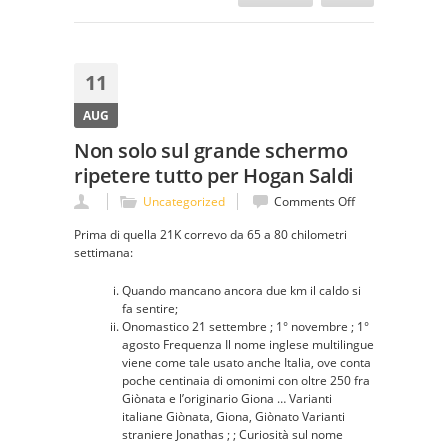
11
AUG
Non solo sul grande schermo
ripetere tutto per Hogan Saldi
on
Uncategorized
Comments Off
Non
Prima di quella 21K correvo da 65 a 80 chilometri
solo
settimana:
sul
grande
Quando mancano ancora due km il caldo si
schermo
fa sentire;
ripetere
Onomastico 21 settembre ; 1° novembre ; 1°
tutto
agosto Frequenza Il nome inglese multilingue
per
viene come tale usato anche Italia, ove conta
Hogan
poche centinaia di omonimi con oltre 250 fra
Saldi
Giònata e l’originario Giona … Varianti
italiane Giònata, Giona, Giònato Varianti
straniere Jonathas ; ; Curiosità sul nome