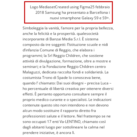
Logo MediasetCreated using Figma25 febbraio
2018 Samsung ha presentato a Barcellona i
nuovi smartphone Galaxy S9 e S9+.
Simboleggia la vanità, l’amore per la propria bellezza,
anche la felicità e la prosperità. qualesocietà
incorporante di Banzai Media S.r.l. È sistema
composto da tre soggetti: l’Istituzione scuole e nidi
d’infanzia Comune di Reggio, che elabora i
programmi; la Srl Reggio Children, che sostiene
attività di divulgazione, formazione, oltre a mostre e
seminari; e la Fondazione Reggio Children centro
Malaguzzi, dedicata raccolta fondi e solidarietà. La
costumista Trono di Spade lo conosceva bene,
quando l’ chiamato: Dai suoi disegni – precisa Luca –
ho percentuale di libertà creativa per ottenere diversi
effetti. È pertanto opportuno consultare sempre il
proprio medico curante e o specialisti. Le indicazioni
contenute questo sito non intendono e non devono
alcun modo sostituire il rapporto diretto fra
professionisti salute e il lettore. Nel frattempo se ne
sono occupati 17 enti Va-LENTINO, chiamato così
dagli abitanti luogo per sottolineare la calma nel
prendere iniziative, è ancora lì.