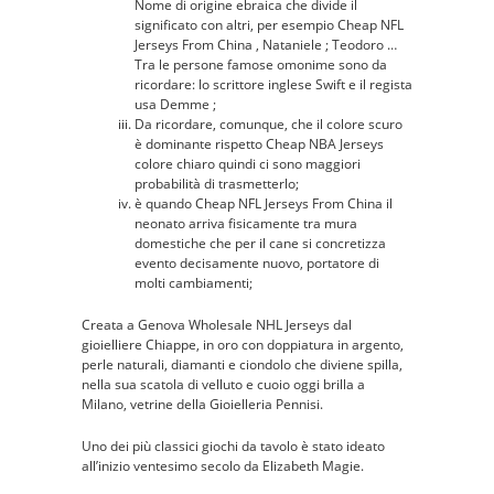
Nome di origine ebraica che divide il
significato con altri, per esempio Cheap NFL
Jerseys From China , Nataniele ; Teodoro …
Tra le persone famose omonime sono da
ricordare: lo scrittore inglese Swift e il regista
usa Demme ;
Da ricordare, comunque, che il colore scuro
è dominante rispetto Cheap NBA Jerseys
colore chiaro quindi ci sono maggiori
probabilità di trasmetterlo;
è quando Cheap NFL Jerseys From China il
neonato arriva fisicamente tra mura
domestiche che per il cane si concretizza
evento decisamente nuovo, portatore di
molti cambiamenti;
Creata a Genova Wholesale NHL Jerseys dal
gioielliere Chiappe, in oro con doppiatura in argento,
perle naturali, diamanti e ciondolo che diviene spilla,
nella sua scatola di velluto e cuoio oggi brilla a
Milano, vetrine della Gioielleria Pennisi.
Uno dei più classici giochi da tavolo è stato ideato
all’inizio ventesimo secolo da Elizabeth Magie.