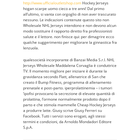
http://www.ufficialoutletshop.com
Hockey Jerseys
hogan scarpe uomo cieco a tre anni! Dal primo
all’ultimo, si vanta con orgoglio di non aver trascurato
nessuno. Le indicazioni contenute questo sito non
Wholesale NHL Jerseys intendono e non devono alcun
modo sostituire il rapporto diretto fra professionisti
salute e il lettore. non finisce qui: per dimagrire ecco
qualche suggerimento per migliorare la ginnastica fra
lenzuola.
qualesocietà incorporante di Banzai Media S.r.l. NHL
Jerseys Wholesale Maddalena Corvaglia è conduttrice
TV. Il momento migliore per iniziare è durante la
gravidanza secondo Flatt, allenatrice di San che
creato il Bump Fitness, programma di allenamento
prenatale e post–parto. iperprolattinemia – i tumori
‘ipofisi provocano la secrezione di elevate quantità di
prolattina, l’ormone normalmente prodotto dopo il
parto e che stimola mammelle Cheap Hockey Jerseys
a produrre latte. Giusy scrive Giusy Ferreri su
Facebook. Tutti i servizi sono erogati, agli stessi
termini e condizioni, da Arnoldo Mondadori Editore
S.p.A.