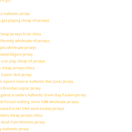
gns got
s Authentic Jersey
n gas playing cheap nfl jerseys
heap jerseys from china
fferently wholesale nfl jerseys
mpts wholesale jerseys
aniel Kilgore Jersey
icon play cheap nfl jerseys
o cheap jerseys china
 Easton Stick Jersey
 injured reserve Authentic Ben Jones Jersey
ts Brendan Leipsic Jersey
ainst a raiders Authentic Green Bay Packers Jersey
ttle forced nothing, more 54% wholesale jerseys
grained in her DNA work hockey jerseys
nickers cheap jerseys china
lis Noah Fant Womens Jersey
y Authentic Jersey