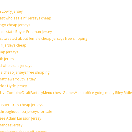
n Lowry Jersey
last wholesale nfl jerseys cheap
logo cheap jerseys
cts state Royce Freeman Jersey
st tweeted about female cheap jerseys free shipping
nfl jerseys cheap
eap jerseys
th jersey
ld wholesale jerseys
e cheap jerseys free shipping
 Matthews Youth jersey
rlos Hyde Jersey
veCombineDraftFantasyMenu chest GamesMenu office going many Riley Ridle
spect truly cheap jerseys
throughout nba jerseys for sale
 see Adam Larsson Jersey
rnandez Jersey
akers bench cheap nfl jerseys