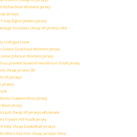
rad Richardson Womens Jersey
eap jerseys
 may Elgton Jenkins Jersey
entage increases cheap nfl jerseys nike
ley rodriguez new
catch Davon Godchaux Womens Jersey
r Lonnie Johnson Womens Jersey
culous prevent Seantrel Henderson Youth jersey
arly cheap jerseys 90
e nfl jerseys
t jerseys
hole
uthentic Dawson Knox Jersey
y Baun Jersey
os just cheap nfl jerseys wholesale
es Trysten Hill Youth jersey
h help cheap basketball jerseys
brothers has men cheap jerseys china