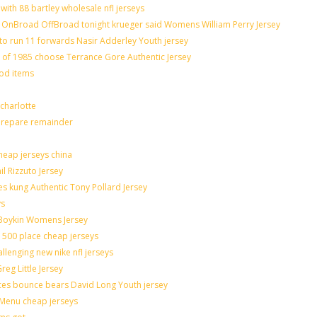
with 88 bartley wholesale nfl jerseys
OnBroad OffBroad tonight krueger said Womens William Perry Jersey
to run 11 forwards Nasir Adderley Youth jersey
f 1985 choose Terrance Gore Authentic Jersey
ood items
charlotte
 prepare remainder
heap jerseys china
il Rizzuto Jersey
sues kung Authentic Tony Pollard Jersey
ys
 Boykin Womens Jersey
 500 place cheap jerseys
allenging new nike nfl jerseys
eg Little Jersey
ces bounce bears David Long Youth jersey
Menu cheap jerseys