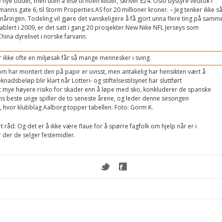
nye budet, men uten å vise til noen kilder, skriver E24. Oslo bystyre vedtok i
ns gate 6, til Storm Properties AS for 20 millioner kroner. – Jeg tenker ikke s
nåringen. Todeling vil gjøre det vanskeligere å få gjort unna flere ting på samm
tablert i 2009, er det satt i gang 20 prosjekter New Nike NFL Jerseys som
ina dyrelivet i norske farvann.
r ikke ofte en miljøsak får så mange mennesker i sving.
 har montert den på papir er uvisst, men antakelig har hensikten vært å
adsbeløp blir klart når Lotteri- og stiftelsestilsynet har sluttført
t mye høyere risiko for skader enn å løpe med sko, konkluderer de spanske
rdens beste unge spiller de to seneste årene, og leder denne sesongen
 hvor klubblag Aalborg topper tabellen. Foto: Gorm K.
art råd: Og det er å ikke være flaue for å spørre fagfolk om hjelp når er i
r der de selger festemidler.