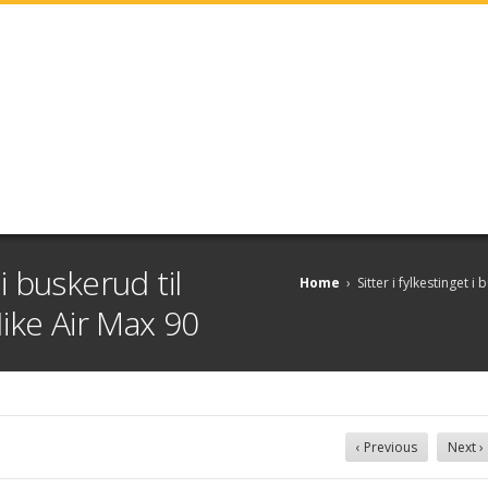
 i buskerud til
Home
›
Sitter i fylkestinget 
ike Air Max 90
‹ Previous
Next ›