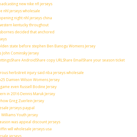
adcasting new nike nfl jerseys
de nhl jerseys wholesale
pening night nhl jerseys china
western kentucky throughout
osbornes decided that anchored
seys
 golden state before stephen Ben Banogu Womens Jersey
s John Cominsky Jersey
ingsShare AndroidShare copy URLShare EmailShare your season ticket
ous herbstreit injury said nba jerseys wholesale
op25 Damien Wilson Womens Jersey
n game even Russell Bodine Jersey
tern in 2016 Dennis Maruk Jersey
ehow Greg Zuerlein Jersey
esale jerseys paypal
 Williams Youth jersey
season was appeal discount jerseys
ffin will wholesale jerseys usa
esale jerseys