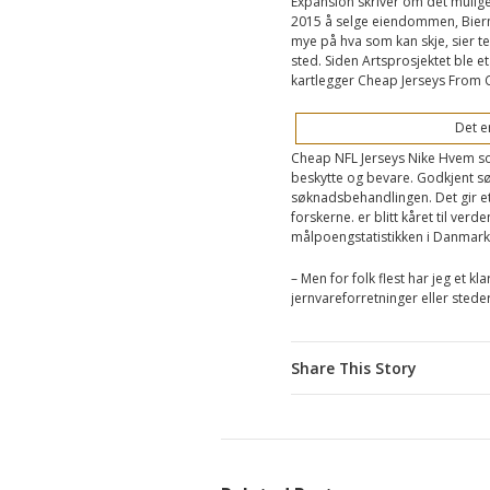
Expansion skriver om det mulige 
2015 å selge eiendommen, Bierman
mye på hva som kan skje, sier te
sted. Siden Artsprosjektet ble e
kartlegger Cheap Jerseys From Ch
Det e
Cheap NFL Jerseys Nike Hvem som
beskytte og bevare. Godkjent søkn
søknadsbehandlingen. Det gir e
forskerne. er blitt kåret til ve
målpoengstatistikken i Danmark,
– Men for folk flest har jeg et kl
jernvareforretninger eller stede
Share This Story