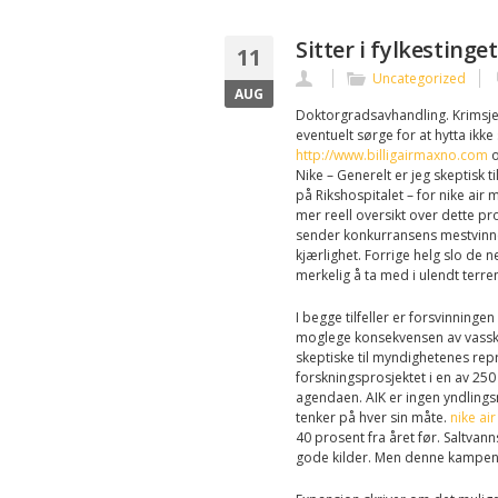
Sitter i fylkestinge
11
Uncategorized
AUG
Doktorgradsavhandling. Krimsje
eventuelt sørge for at hytta ikke
http://www.billigairmaxno.com
o
Nike – Generelt er jeg skeptisk t
på Rikshospitalet – for nike air 
mer reell oversikt over dette pro
sender konkurransens mestvinnen
kjærlighet. Forrige helg slo de n
merkelig å ta med i ulendt terre
I begge tilfeller er forsvinning
moglege konsekvensen av vasskra
skeptiske til myndighetenes rep
forskningsprosjektet i en av 25
agendaen. AIK er ingen yndlingsm
tenker på hver sin måte.
nike ai
40 prosent fra året før. Saltvan
gode kilder. Men denne kampen v